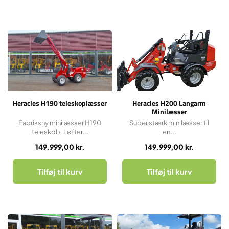
Heracles H190 teleskoplæsser
Heracles H200 Langarm
Minilæsser
Fabriksny minilæsser H190
Super stærk minilæsser til
teleskob. Løfter...
en...
149.999,00
kr.
149.999,00
kr.
Tilføj til kurv
Tilføj til kurv