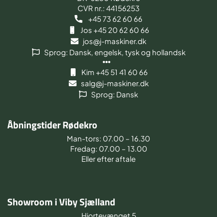
CVR nr.: 44156253
+45 73 62 60 66
Jos +45 20 62 60 66
jos@j-maskiner.dk
Sprog: Dansk, engelsk, tysk og hollandsk
Kim +45 51 41 60 66
salg@j-maskiner.dk
Sprog: Dansk
Åbningstider Rødekro
Man-tors: 07.00 – 16.30
Fredag: 07.00 – 13.00
Eller efter aftale
Showroom i Viby Sjælland
Hjortevænget 5