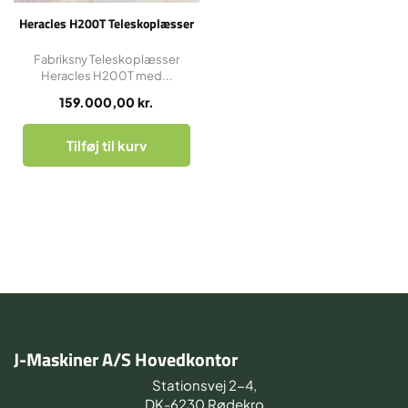
Heracles H200T Teleskoplæsser
Fabriksny Teleskoplæsser
Heracles H200T med...
159.000,00
kr.
Tilføj til kurv
J-Maskiner A/S Hovedkontor
Stationsvej 2-4,
DK-6230 Rødekro