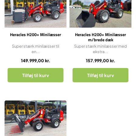
Heracles H200+ Minilæsser
Heracles H200+ Minilæsser
m/brede dæk
Super stærk minilæsser til
Super stærk minilæsser med
en...
ekstra...
149.999,00
kr.
157.999,00
kr.
Tilføj til kurv
Tilføj til kurv