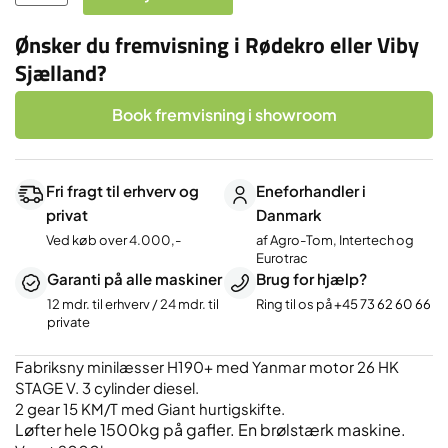
H190+
antal
Ønsker du fremvisning i Rødekro eller Viby
Sjælland?
Book fremvisning i showroom
Fri fragt til erhverv og
Eneforhandler i
privat
Danmark
Ved køb over 4.000,-
af Agro-Tom, Intertech og
Eurotrac
Garanti på alle maskiner
Brug for hjælp?
12 mdr. til erhverv / 24 mdr. til
Ring til os på
+45 73 62 60 66
private
Fabriksny minilæsser H190+ med Yanmar motor 26 HK
STAGE V. 3 cylinder diesel.
2 gear 15 KM/T med Giant hurtigskifte.
Løfter hele 1500kg på gafler. En brølstærk maskine.