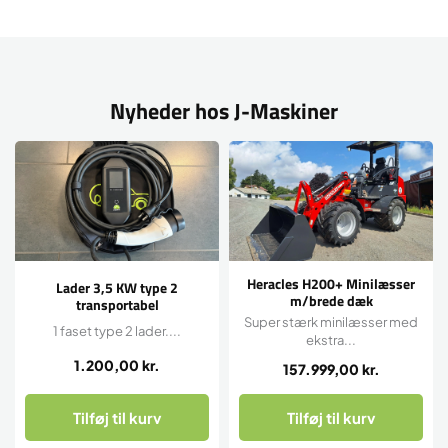
Nyheder hos J-Maskiner
Heracles H200+ Minilæsser
Lader 3,5 KW type 2
m/brede dæk
transportabel
Super stærk minilæsser med
1 faset type 2 lader....
ekstra...
1.200,00
kr.
157.999,00
kr.
Tilføj til kurv
Tilføj til kurv