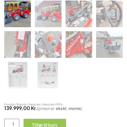
Forside
/
Brands
/
Heracles
/ Heracles H190+
139.999,00
Kr.
(prisen er
ekskl.
moms
)
Heracles
Tilføj til kurv