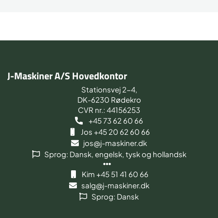
J-Maskiner A/S Hovedkontor
Stationsvej 2-4,
DK-6230 Rødekro
CVR nr.: 44156253
+45 73 62 60 66
Jos +45 20 62 60 66
jos@j-maskiner.dk
Sprog: Dansk, engelsk, tysk og hollandsk
Kim +45 51 41 60 66
salg@j-maskiner.dk
Sprog: Dansk