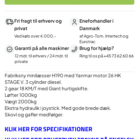
Fri fragt til erhverv og
Eneforhandler i
privat
Danmark
Ved køb over 4.000,-
af Agro-Tom, Intertech og
Eurotrac
Garanti på alle maskiner
Brug for hjælp?
12 mdr. til erhverv / 24 mdr. til
Ring til os på
+45 73 62 60 66
private
Fabriksny minilæsser H190 med Yanmar motor 26 HK
STAGE V. 3 cylinder diesel.
2 gear 18 KM/T med Giant hurtigskifte.
Løfter 1000kg
Vægt 2000kg
Ekstra hydraulik i joystick. Med gode brede dæk.
Skovl og gafler medfølger.
KLIK HER FOR SPECIFIKATIONER