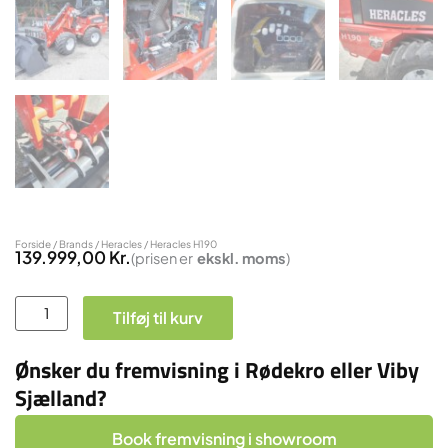
Forside
/
Brands
/
Heracles
/ Heracles H190
139.999,00
Kr.
(prisen er
ekskl.
moms
)
Heracles
Tilføj til kurv
H190
antal
Ønsker du fremvisning i Rødekro eller Viby
Sjælland?
Book fremvisning i showroom