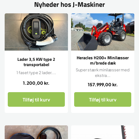
Nyheder hos J-Maskiner
Heracles H200+ Minilæsser
Lader 3,5 KW type 2
m/brede dæk
transportabel
Super stærk minilæsser med
1 faset type 2 lader....
ekstra...
1.200,00
kr.
157.999,00
kr.
Tilføj til kurv
Tilføj til kurv