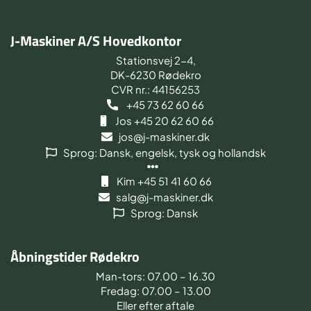
J-Maskiner A/S Hovedkontor
Stationsvej 2-4,
DK-6230 Rødekro
CVR nr.: 44156253
+45 73 62 60 66
Jos +45 20 62 60 66
jos@j-maskiner.dk
Sprog: Dansk, engelsk, tysk og hollandsk
Kim +45 51 41 60 66
salg@j-maskiner.dk
Sprog: Dansk
Åbningstider Rødekro
Man-tors: 07.00 – 16.30
Fredag: 07.00 – 13.00
Eller efter aftale