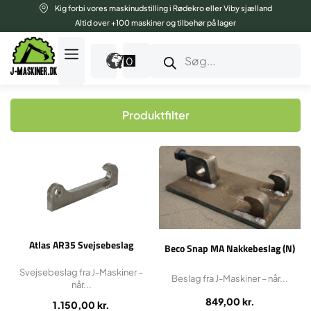
Gå
Kig forbi vores maskinudstilling i Rødekro eller Viby sjælland
til
Altid over +100 maskiner og tilbehør på lager
indholdet
Products
search
0
Produktfilter
Atlas AR35 Svejsebeslag
Beco Snap MA Nakkebeslag (N)
Svejsebeslag fra J-Maskiner –
Beslag fra J-Maskiner – når...
når...
849,00
kr.
1.150,00
kr.