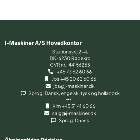
J-Maskiner A/S Hovedkontor
Stationsvej 2-4,
DK-6230 Rødekro
CVR nr.: 44156253
+45 73 62 60 66
Jos +45 20 62 60 66
jos@j-maskiner.dk
Sprog: Dansk, engelsk, tysk og hollandsk
Kim +45 51 41 60 66
salg@j-maskiner.dk
Sprog: Dansk
Åbningstider Rødekro