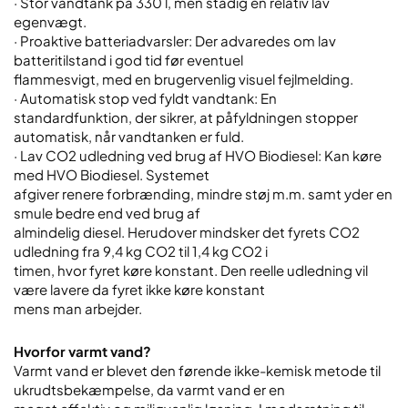
· Stor vandtank på 330 l, men stadig en relativ lav
egenvægt.
· Proaktive batteriadvarsler: Der advaredes om lav
batteritilstand i god tid før eventuel
flammesvigt, med en brugervenlig visuel fejlmelding.
· Automatisk stop ved fyldt vandtank: En
standardfunktion, der sikrer, at påfyldningen stopper
automatisk, når vandtanken er fuld.
· Lav CO2 udledning ved brug af HVO Biodiesel: Kan køre
med HVO Biodiesel. Systemet
afgiver renere forbrænding, mindre støj m.m. samt yder en
smule bedre end ved brug af
almindelig diesel. Herudover mindsker det fyrets CO2
udledning fra 9,4 kg CO2 til 1,4 kg CO2 i
timen, hvor fyret køre konstant. Den reelle udledning vil
være lavere da fyret ikke køre konstant
mens man arbejder.
Hvorfor varmt vand?
Varmt vand er blevet den førende ikke-kemisk metode til
ukrudtsbekæmpelse, da varmt vand er en