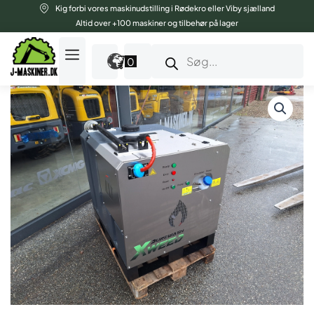
Gå
Kig forbi vores maskinudstilling i Rødekro eller Viby sjælland
til
Altid over +100 maskiner og tilbehør på lager
indholdet
Products
search
0