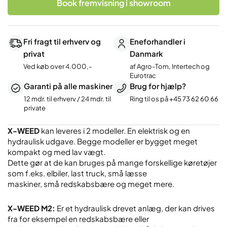
Book fremvisning i showroom
Fri fragt til erhverv og
Eneforhandler i
privat
Danmark
Ved køb over 4.000,-
af Agro-Tom, Intertech og
Eurotrac
Garanti på alle maskiner
Brug for hjælp?
12 mdr. til erhverv / 24 mdr. til
Ring til os på
+45 73 62 60 66
private
X-WEED
kan leveres i 2 modeller. En elektrisk og en
hydraulisk udgave. Begge modeller er bygget meget
kompakt og med lav vægt.
Dette gør at de kan bruges på mange forskellige køretøjer
som f.eks. elbiler, last truck, små læsse
maskiner, små redskabsbære og meget mere.
X-WEED M2:
Er et hydraulisk drevet anlæg, der kan drives
fra for eksempel en redskabsbære eller