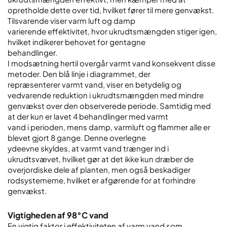
opretholde dette over tid, hvilket fører til mere genvækst.
Tilsvarende viser varm luft og damp
varierende effektivitet, hvor ukrudtsmængden stiger igen,
hvilket indikerer behovet for gentagne
behandlinger.
I modsætning hertil overgår varmt vand konsekvent disse
metoder. Den blå linje i diagrammet, der
repræsenterer varmt vand, viser en betydelig og
vedvarende reduktion i ukrudtsmængden med mindre
genvækst over den observerede periode. Samtidig med
at der kun er lavet 4 behandlinger med varmt
vand i perioden, mens damp, varmluft og flammer alle er
blevet gjort 8 gange. Denne overlegne
ydeevne skyldes, at varmt vand trænger ind i
ukrudtsvævet, hvilket gør at det ikke kun dræber de
overjordiske dele af planten, men også beskadiger
rodsystemerne, hvilket er afgørende for at forhindre
genvækst.
Vigtigheden af 98°C vand
En vigtig faktor i effektiviteten af varm vand som