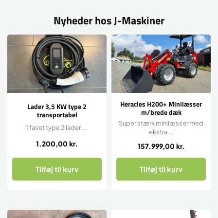
Nyheder hos J-Maskiner
Heracles H200+ Minilæsser
Lader 3,5 KW type 2
m/brede dæk
transportabel
Super stærk minilæsser med
1 faset type 2 lader....
ekstra...
1.200,00
kr.
157.999,00
kr.
Tilføj til kurv
Tilføj til kurv