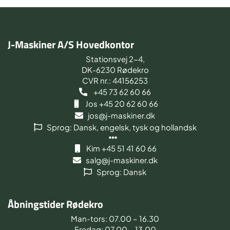
J-Maskiner A/S Hovedkontor
Stationsvej 2-4,
DK-6230 Rødekro
CVR nr.: 44156253
+45 73 62 60 66
Jos +45 20 62 60 66
jos@j-maskiner.dk
Sprog: Dansk, engelsk, tysk og hollandsk
Kim +45 51 41 60 66
salg@j-maskiner.dk
Sprog: Dansk
Åbningstider Rødekro
Man-tors: 07.00 – 16.30
Fredag: 07.00 – 13.00