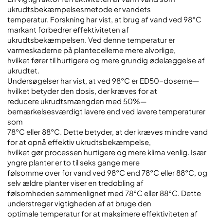
ukrudtsbekæmpelsesmetode er vandets
temperatur. Forskning har vist, at brug af vand ved 98°C
markant forbedrer effektiviteten af
ukrudtsbekæmpelsen. Ved denne temperatur er
varmeskaderne på plantecellerne mere alvorlige,
hvilket fører til hurtigere og mere grundig ødelæggelse af
ukrudtet.
Undersøgelser har vist, at ved 98°C er ED50-doserne—
hvilket betyder den dosis, der kræves for at
reducere ukrudtsmængden med 50%—
bemærkelsesværdigt lavere end ved lavere temperaturer
som
78°C eller 88°C. Dette betyder, at der kræves mindre vand
for at opnå effektiv ukrudtsbekæmpelse,
hvilket gør processen hurtigere og mere klima venlig. Især
yngre planter er to til seks gange mere
følsomme over for vand ved 98°C end 78°C eller 88°C, og
selv ældre planter viser en tredobling af
følsomheden sammenlignet med 78°C eller 88°C. Dette
understreger vigtigheden af at bruge den
optimale temperatur for at maksimere effektiviteten af