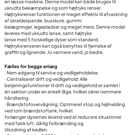
en læsse maskine. Denne model kan både bruges til
ukrudts bekæmpelse og som højtryks renser.
Højtryksrenser funktionen er meget effektiv til afvaskning
af skraldespande, busskure, gummi
belægninger, legepladser og meget mere. Denne model
leveres med ukrudts lanse, samt højtryks
lanse med 5 forskellige dyser som standard.
Højtryksrenseren kan også benyttes til fjernelse af
graffiti og lignende. Jo varmere vand, jo bedre.
Fælles for begge anlæg
· Nem adgang til service og vedligeholdelse.
· Centraliseret drift og vedligehold: Alle
betjeningsfunktioner til drift og vedligehold er samlet i
én sektion under en enkelt låge, hvilket sikrer nemmere
håndtering.
· Brændstofovervågning: Optimeret stop og fejlmelding
ved tom brændstoftank, hvilket
forlænger dysernes levetid ved at reducere situationer
med falsk luft, dårlig forbrænding og
tilsodning af kedlen.