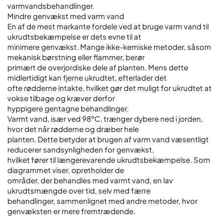
varmvandsbehandlinger.
Mindre genvækst med varm vand
En af de mest markante fordele ved at bruge varm vand til
ukrudtsbekæmpelse er dets evne til at
minimere genvækst. Mange ikke-kemiske metoder, såsom
mekanisk børstning eller flammer, berør
primært de overjordiske dele af planten. Mens dette
midlertidigt kan fjerne ukrudtet, efterlader det
ofte rødderne intakte, hvilket gør det muligt for ukrudtet at
vokse tilbage og kræver derfor
hyppigere gentagne behandlinger.
Varmt vand, især ved 98°C, trænger dybere ned i jorden,
hvor det når rødderne og dræber hele
planten. Dette betyder at brugen af varm vand væsentligt
reducerer sandsynligheden for genvækst,
hvilket fører til længerevarende ukrudtsbekæmpelse. Som
diagrammet viser, opretholder de
områder, der behandles med varmt vand, en lav
ukrudtsmængde over tid, selv med færre
behandlinger, sammenlignet med andre metoder, hvor
genvæksten er mere fremtrædende.