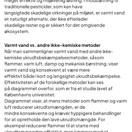
meget effektiv og miljøvenlig løsning. I modsætning til
traditionelle pesticider, som kan have
langsigtede skadelige virkninger på miljøet, er varmt vand
et naturligt alternativ, der ikke efterlader
skadelige rester og er sikkert for det omgivende
økosystem.
Varmt vand vs. andre ikke-kemiske metoder
Når man sammenligner varmt vand med andre ikke-
kemiske ukrudtsbekæmpelsesmetoder, såsom
flammer, varm luft, damp og mekanisk børstning, viser
varmt vand sig konsekvent at være mere
effektivt både i kort og langsigtet ukrudtsbekæmpelse.
Effektiviteten af de forskellige metoder kan ses
på diagrammet overfor, som er fra et studie lavet af
Københavns universitet.
Diagrammet viser, at mens metoder som flammer og varm
luft reducerer ukrudtsmængden, er de
mindre konsekvente og kræver hyppigere behandlinger
for at opretholde den lave ukrudtsmængde. For
eksempel reducerer flammer til at starte med
ukrudtsmængden effektivt, men kæmper med at