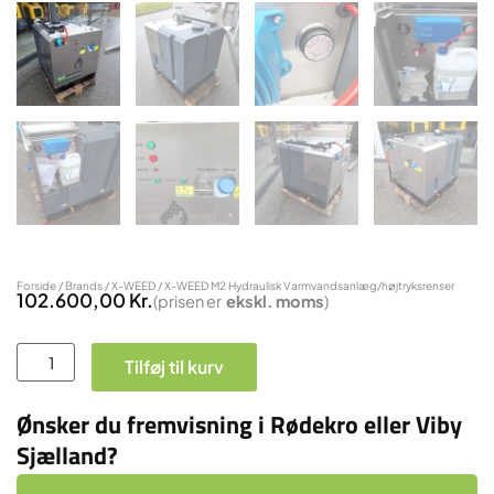
Forside
/
Brands
/
X-WEED
/ X-WEED M2 Hydraulisk Varmvandsanlæg/højtryksrenser
102.600,00
Kr.
(prisen er
ekskl.
moms
)
X-
Tilføj til kurv
WEED
M2
Ønsker du fremvisning i Rødekro eller Viby
Hydraulisk
Sjælland?
Varmvandsanlæg/højtryksrenser
antal