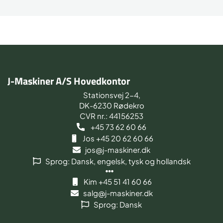
J-Maskiner A/S Hovedkontor
Stationsvej 2-4,
DK-6230 Rødekro
CVR nr.: 44156253
+45 73 62 60 66
Jos +45 20 62 60 66
jos@j-maskiner.dk
Sprog: Dansk, engelsk, tysk og hollandsk
Kim +45 51 41 60 66
salg@j-maskiner.dk
Sprog: Dansk