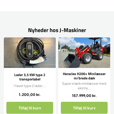
Nyheder hos J-Maskiner
Heracles H200+ Minilæsser
Lader 3,5 KW type 2
m/brede dæk
transportabel
Super stærk minilæsser med
1 faset type 2 lader....
ekstra...
1.200,00
kr.
157.999,00
kr.
Tilføj til kurv
Tilføj til kurv