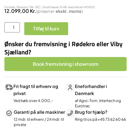
Forside
/
Brands
/
DK-TEC
/ Stubfræser 15 HK med elstart W3000
12.099,00
Kr.
(prisen er
ekskl.
moms
)
Stubfræser
Tilføj til kurv
15
HK
Ønsker du fremvisning i Rødekro eller Viby
med
Sjælland?
elstart
W3000
Book fremvisning i showroom
antal
Fri fragt til erhverv og
Eneforhandler i
privat
Danmark
Ved køb over 4.000,-
af Agro-Tom, Intertech og
Eurotrac
Garanti på alle maskiner
Brug for hjælp?
12 mdr. til erhverv / 24 mdr. til
Ring til os på
+45 73 62 60 66
private