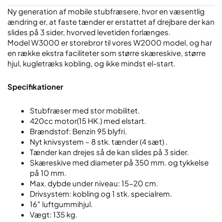
Ny generation af mobile stubfræsere, hvor en væsentlig
ændring er, at faste tænder er erstattet af drejbare der kan
slides på 3 sider, hvorved levetiden forlænges.
Model W3000 er storebror til vores W2000 model, og har
en række ekstra faciliteter som større skæreskive, større
hjul, kugletræks kobling, og ikke mindst el-start.
Specifikationer
Stubfræser med stor mobilitet.
420cc motor(15 HK.) med elstart.
Brændstof: Benzin 95 blyfri.
Nyt knivsystem – 8 stk. tænder (4 sæt) .
Tænder kan drejes så de kan slides på 3 sider.
Skæreskive med diameter på 350 mm. og tykkelse
på 10 mm.
Max. dybde under niveau: 15-20 cm.
Drivsystem: kobling og 1 stk. specialrem.
16″ luftgummihjul.
Vægt: 135 kg.