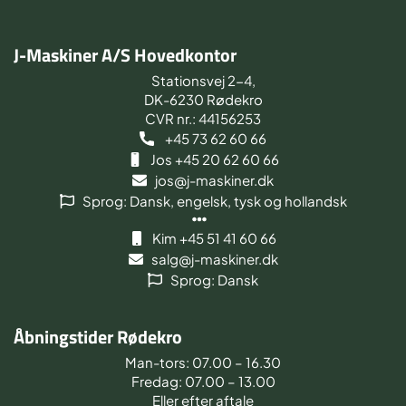
J-Maskiner A/S Hovedkontor
Stationsvej 2-4,
DK-6230 Rødekro
CVR nr.: 44156253
+45 73 62 60 66
Jos +45 20 62 60 66
jos@j-maskiner.dk
Sprog: Dansk, engelsk, tysk og hollandsk
Kim +45 51 41 60 66
salg@j-maskiner.dk
Sprog: Dansk
Åbningstider Rødekro
Man-tors: 07.00 – 16.30
Fredag: 07.00 – 13.00
Eller efter aftale