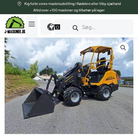
Gå
Kig forbi vores maskinudstilling i Rødekro eller Viby sjælland
til
Altid over +100 maskiner og tilbehør på lager
indholdet
Products
search
0