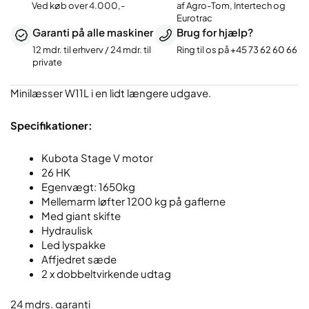
Ved køb over 4.000,-
af Agro-Tom, Intertech og
Eurotrac
Garanti på alle maskiner
Brug for hjælp?
12 mdr. til erhverv / 24 mdr. til
Ring til os på
+45 73 62 60 66
private
Minilæsser W11L i en lidt længere udgave.
Specifikationer:
Kubota Stage V motor
26 HK
Egenvægt: 1650kg
Mellemarm løfter 1200 kg på gaflerne
Med giant skifte
Hydraulisk
Led lyspakke
Affjedret sæde
2 x dobbeltvirkende udtag
24 mdrs. garanti