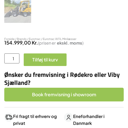
Forside
/
Brands
/
Eurotrac
/ Eurotrac W11L Minilæsser
154.999,00
Kr.
(prisen er
ekskl.
moms
)
Eurotrac
Tilføj til kurv
W11L
Minilæsser
Ønsker du fremvisning i Rødekro eller Viby
antal
Sjælland?
Book fremvisning i showroom
Fri fragt til erhverv og
Eneforhandler i
privat
Danmark