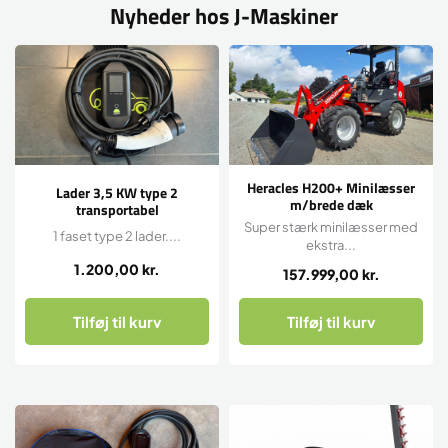
Nyheder hos J-Maskiner
Heracles H200+ Minilæsser
Lader 3,5 KW type 2
m/brede dæk
transportabel
Super stærk minilæsser med
1 faset type 2 lader....
ekstra...
1.200,00
kr.
157.999,00
kr.
Tilføj til kurv
Tilføj til kurv