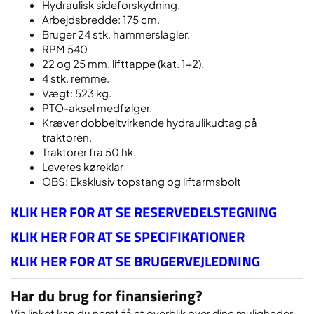
Hydraulisk sideforskydning.
Arbejdsbredde: 175 cm.
Bruger 24 stk. hammerslagler.
RPM 540
22 og 25 mm. lifttappe (kat. 1+2).
4 stk. remme.
Vægt: 523 kg.
PTO-aksel medfølger.
Kræver dobbeltvirkende hydraulikudtag på
traktoren.
Traktorer fra 50 hk.
Leveres køreklar
OBS: Eksklusiv topstang og liftarmsbolt
KLIK HER FOR AT SE RESERVEDELSTEGNING
KLIK HER FOR AT SE SPECIFIKATIONER
KLIK HER FOR AT SE BRUGERVEJLEDNING
Har du brug for finansiering?
Via linket kan du nemt få et overblik over dine muligheder