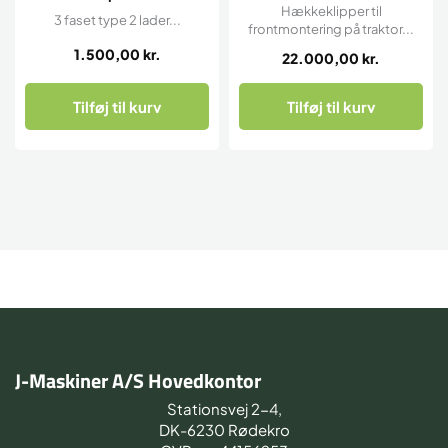
Hækkeklipper til
3 faset type 2 lader...
frontmontering på traktor...
1.500,00
kr.
22.000,00
kr.
Tilføj til kurv
Tilføj til kurv
J-Maskiner A/S Hovedkontor
Stationsvej 2-4,
DK-6230 Rødekro