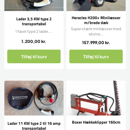
Heracles H200+ Minilæsser
Lader 3,5 KW type 2
m/brede dæk
transportabel
Super stærk minilæsser med
1 faset type 2 lader....
ekstra...
1.200,00
kr.
157.999,00
kr.
Tilføj til kurv
Tilføj til kurv
Boxer Hækkeklipper 160cm
Lader 11 KW type 2 til 16 amp
transportabel