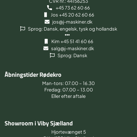
CVR nr.: 44156253
+45 73 62 60 66
Jos +45 20 62 60 66
jos@j-maskiner.dk
Sprog: Dansk, engelsk, tysk og hollandsk
Kim +45 51 41 60 66
salg@j-maskiner.dk
Sprog: Dansk
Åbningstider Rødekro
Man-tors: 07.00 – 16.30
Fredag: 07.00 – 13.00
Eller efter aftale
Showroom i Viby Sjælland
Hjortevænget 5