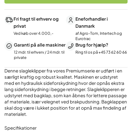
antal
Fri fragt til erhverv og
Eneforhandler i
privat
Danmark
Ved køb over 4.000,-
af Agro-Tom, Intertech og
Eurotrac
Garanti på alle maskiner
Brug for hjælp?
12 mdr. til erhverv / 24 mdr. til
Ring til os på
+45 73 62 60 66
private
Denne slagleklipper fra vores Premiumserie er udført i en
særligt kraftig og robust kvalitet. Maskinen er udstyret
med en hydraulisk sideforskydning hvor der opnås ekstra
lang sideforskydning i begge retninger. Slagleklipperen er
udstyret med bagklap, som kan åbnes for lettere passage
af materiale, især velegnet ved brakpudsning. Bagklappen
skal dog være i lukket position for at opnå max findeling af
materialet.
Specifikationer