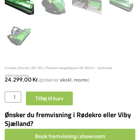
Forside
/
Brands
/
DK-TEC
/ Premium slagleklipper GK 180cm – Hydraulisk
sideforskydning
24.299,00
Kr.
(prisen er
ekskl.
moms
)
Premium
Tilføj til kurv
slagleklipper
GK
Ønsker du fremvisning i Rødekro eller Viby
180cm
Sjælland?
-
Hydraulisk
Book fremvisning i showroom
sideforskydning