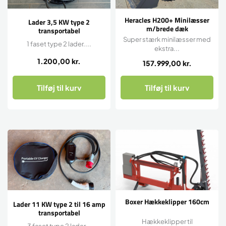
Heracles H200+ Minilæsser
Lader 3,5 KW type 2
m/brede dæk
transportabel
Super stærk minilæsser med
1 faset type 2 lader....
ekstra...
1.200,00
kr.
157.999,00
kr.
Tilføj til kurv
Tilføj til kurv
Boxer Hækkeklipper 160cm
Lader 11 KW type 2 til 16 amp
transportabel
Hækkeklipper til
3 faset type 2 lader...