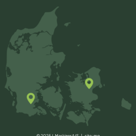
© 2025 J-Maskiner A/S | site:
mg