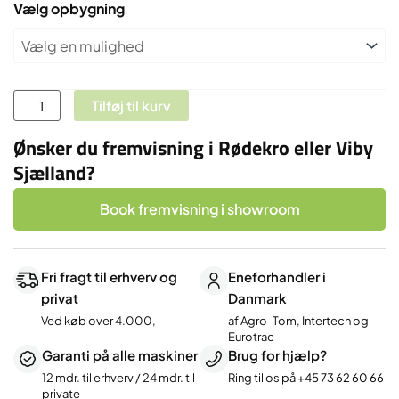
130.000,00 Kr.
MOLE
Vælg opbygning
M12
minigraver
antal
Tilføj til kurv
Ønsker du fremvisning i Rødekro eller Viby
Sjælland?
Book fremvisning i showroom
Fri fragt til erhverv og
Eneforhandler i
privat
Danmark
Ved køb over 4.000,-
af Agro-Tom, Intertech og
Eurotrac
Garanti på alle maskiner
Brug for hjælp?
12 mdr. til erhverv / 24 mdr. til
Ring til os på
+45 73 62 60 66
private