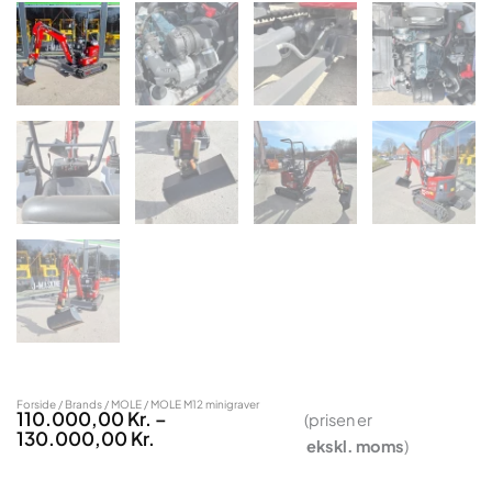
Forside
/
Brands
/
MOLE
/ MOLE M12 minigraver
110.000,00
Kr.
–
(prisen er
Prisinterval:
130.000,00
Kr.
ekskl.
moms
)
110.000,00 Kr.
Til