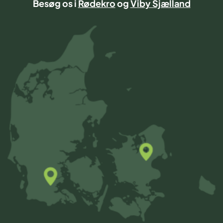
Besøg os i
Rødekro
og
Viby Sjælland