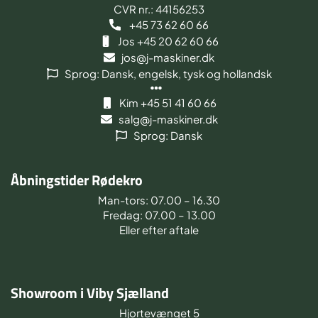
CVR nr.: 44156253
+45 73 62 60 66
Jos +45 20 62 60 66
jos@j-maskiner.dk
Sprog: Dansk, engelsk, tysk og hollandsk
Kim +45 51 41 60 66
salg@j-maskiner.dk
Sprog: Dansk
Åbningstider Rødekro
Man-tors: 07.00 – 16.30
Fredag: 07.00 – 13.00
Eller efter aftale
Showroom i Viby Sjælland
Hjortevænget 5