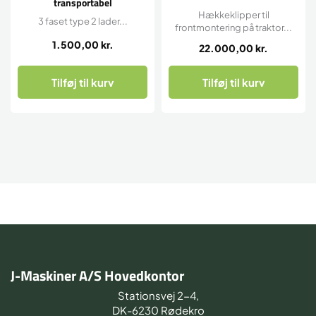
transportabel
Hækkeklipper til
3 faset type 2 lader...
frontmontering på traktor...
1.500,00
kr.
22.000,00
kr.
Tilføj til kurv
Tilføj til kurv
J-Maskiner A/S Hovedkontor
Stationsvej 2-4,
DK-6230 Rødekro