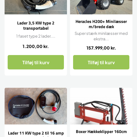
Heracles H200+ Minilæsser
Lader 3,5 KW type 2
m/brede dæk
transportabel
Super stærk minilæsser med
1 faset type 2 lader....
ekstra...
1.200,00
kr.
157.999,00
kr.
Tilføj til kurv
Tilføj til kurv
Boxer Hækkeklipper 160cm
Lader 11 KW type 2 til 16 amp