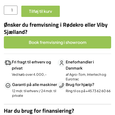
Indregistrering/nummerplade
Tilføj til kurv
antal
Ønsker du fremvisning i Rødekro eller Viby
Sjælland?
Book fremvisning i showroom
Fri fragt til erhverv og
Eneforhandler i
privat
Danmark
Ved køb over 4.000,-
af Agro-Tom, Intertech og
Eurotrac
Garanti på alle maskiner
Brug for hjælp?
12 mdr. til erhverv / 24 mdr. til
Ring til os på
+45 73 62 60 66
private
Har du brug for finansiering?