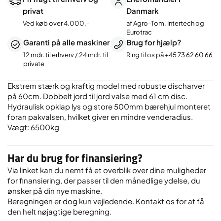
til
privat
Danmark
jord
Ved køb over 4.000,-
af Agro-Tom, Intertech og
valse.
Eurotrac
antal
Garanti på alle maskiner
Brug for hjælp?
12 mdr. til erhverv / 24 mdr. til
Ring til os på
+45 73 62 60 66
private
Ekstrem stærk og kraftig model med robuste discharver
på 60cm. Dobbelt jord til jord valse med 61 cm disc.
Hydraulisk opklap lys og store 500mm bærehjul monteret
foran pakvalsen, hvilket giver en mindre venderadius.
Vægt: 6500kg
Har du brug for finansiering?
Via linket kan du nemt få et overblik over dine muligheder
for finansiering, der passer til den månedlige ydelse, du
ønsker på din nye maskine.
Beregningen er dog kun vejledende. Kontakt os for at få
den helt nøjagtige beregning.