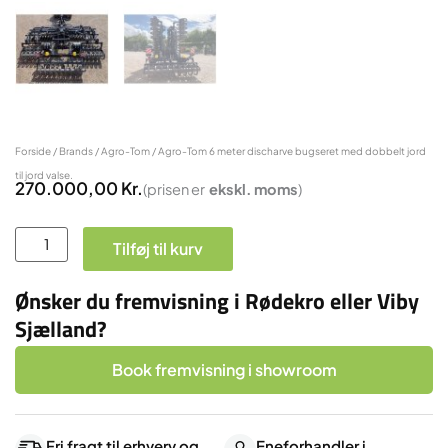
Forside
/
Brands
/
Agro-Tom
/ Agro-Tom 6 meter discharve bugseret med dobbelt jord
til jord valse.
270.000,00
Kr.
(prisen er
ekskl.
moms
)
Agro-
Tilføj til kurv
Tom
6
Ønsker du fremvisning i Rødekro eller Viby
meter
Sjælland?
discharve
bugseret
Book fremvisning i showroom
med
dobbelt
jord
Fri fragt til erhverv og
Eneforhandler i