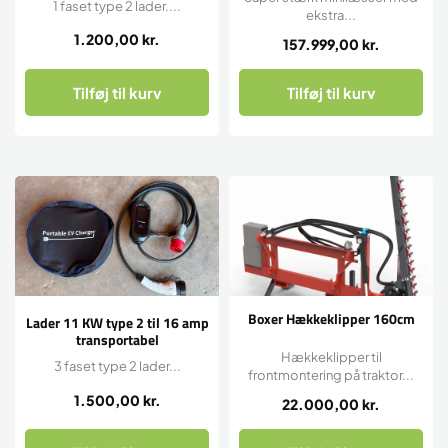
1 faset type 2 lader....
ekstra...
1.200,00
kr.
157.999,00
kr.
Tilføj til kurv
Tilføj til kurv
Boxer Hækkeklipper 160cm
Lader 11 KW type 2 til 16 amp
transportabel
Hækkeklipper til
3 faset type 2 lader...
frontmontering på traktor...
1.500,00
kr.
22.000,00
kr.