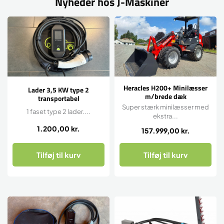
Nyheder hos J-Maskiner
Heracles H200+ Minilæsser
Lader 3,5 KW type 2
m/brede dæk
transportabel
Super stærk minilæsser med
1 faset type 2 lader....
ekstra...
1.200,00
kr.
157.999,00
kr.
Tilføj til kurv
Tilføj til kurv