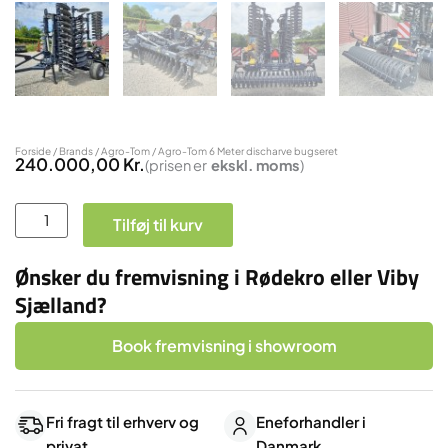
Forside
/
Brands
/
Agro-Tom
/ Agro-Tom 6 Meter discharve bugseret
240.000,00
Kr.
(prisen er
ekskl.
moms
)
Agro-
Tilføj til kurv
Tom
6
Ønsker du fremvisning i Rødekro eller Viby
Meter
Sjælland?
discharve
bugseret
Book fremvisning i showroom
antal
Fri fragt til erhverv og
Eneforhandler i
privat
Danmark