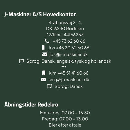
J-Maskiner A/S Hovedkontor
Stationsvej 2-4,
DK-6230 Rødekro
CVR nr.: 44156253
+45 73 62 60 66
Jos +45 20 62 60 66
jos@j-maskiner.dk
Sprog: Dansk, engelsk, tysk og hollandsk
Kim +45 51 41 60 66
salg@j-maskiner.dk
Sprog: Dansk
Åbningstider Rødekro
Man-tors: 07.00 – 16.30
Fredag: 07.00 – 13.00
Eller efter aftale