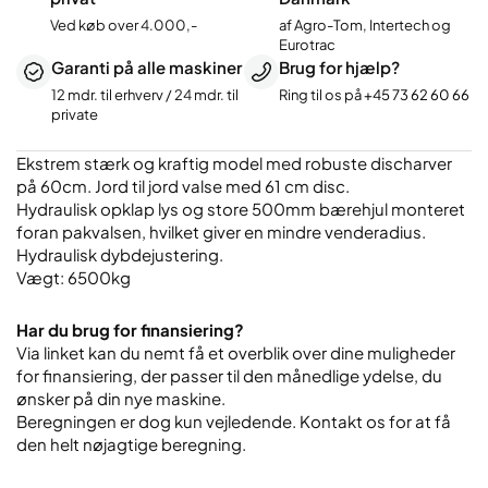
Ved køb over 4.000,-
af Agro-Tom, Intertech og
Eurotrac
Garanti på alle maskiner
Brug for hjælp?
12 mdr. til erhverv / 24 mdr. til
Ring til os på
+45 73 62 60 66
private
Ekstrem stærk og kraftig model med robuste discharver
på 60cm. Jord til jord valse med 61 cm disc.
Hydraulisk opklap lys og store 500mm bærehjul monteret
foran pakvalsen, hvilket giver en mindre venderadius.
Hydraulisk dybdejustering.
Vægt: 6500kg
Har du brug for finansiering?
Via linket kan du nemt få et overblik over dine muligheder
for finansiering, der passer til den månedlige ydelse, du
ønsker på din nye maskine.
Beregningen er dog kun vejledende. Kontakt os for at få
den helt nøjagtige beregning.