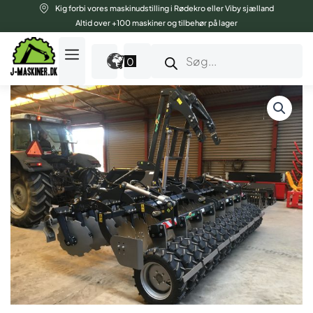
Gå
Kig forbi vores maskinudstilling i Rødekro eller Viby sjælland
til
Altid over +100 maskiner og tilbehør på lager
indholdet
Products
search
0