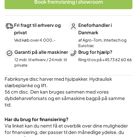
Book fremvisning i showroom
bugseret
slæbeplanke
antal
Fri fragt til erhverv og
Eneforhandler i
privat
Danmark
Ved køb over 4.000,-
af Agro-Tom, Intertech og
Eurotrac
Garanti på alle maskiner
Brug for hjælp?
12 mdr. til erhverv / 24 mdr. til
Ring til os på
+45 73 62 60 66
private
Fabriksnye disc harver med hjulpakker. Hydraulisk
slæbeplanke og lift.
56 cm disc. Den kan bruges sammen med vores
dybdeharveforsats og en såmaskine bagpå på samme
tid.
Har du brug for finansiering?
Via linket kan du nemt få et overblik over dine muligheder
for finansiering, der passer til den månedlige ydelse, du