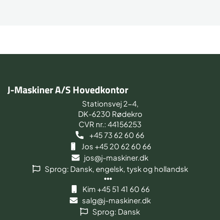
J-Maskiner A/S Hovedkontor
Stationsvej 2-4,
DK-6230 Rødekro
CVR nr.: 44156253
+45 73 62 60 66
Jos +45 20 62 60 66
jos@j-maskiner.dk
Sprog: Dansk, engelsk, tysk og hollandsk
Kim +45 51 41 60 66
salg@j-maskiner.dk
Sprog: Dansk