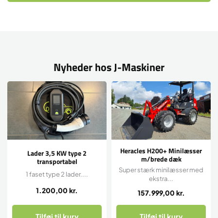
Nyheder hos J-Maskiner
Heracles H200+ Minilæsser
Lader 3,5 KW type 2
m/brede dæk
transportabel
Super stærk minilæsser med
1 faset type 2 lader....
ekstra...
1.200,00
kr.
157.999,00
kr.
Tilføj til kurv
Tilføj til kurv