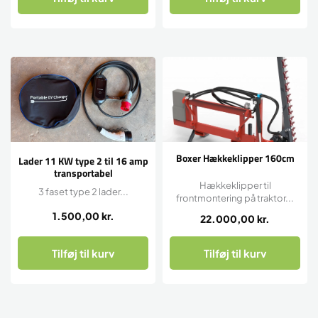
Boxer Hækkeklipper 160cm
Lader 11 KW type 2 til 16 amp
transportabel
Hækkeklipper til
3 faset type 2 lader...
frontmontering på traktor...
1.500,00
kr.
22.000,00
kr.
Tilføj til kurv
Tilføj til kurv