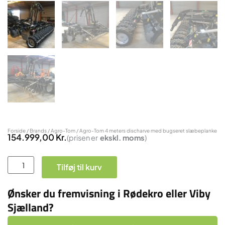
Forside
/
Brands
/
Agro-Tom
/ Agro-Tom 4 meters discharve med bugseret slæbeplanke
154.999,00
Kr.
(prisen er
ekskl.
moms
)
Agro-
Tilføj til kurv
Tom
4
Ønsker du fremvisning i Rødekro eller Viby
meters
Sjælland?
discharve
med