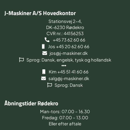
J-Maskiner A/S Hovedkontor
Stationsvej 2-4,
DK-6230 Rødekro
CVR nr.: 44156253
+45 73 62 60 66
Jos +45 20 62 60 66
jos@j-maskiner.dk
Sprog: Dansk, engelsk, tysk og hollandsk
Kim +45 51 41 60 66
salg@j-maskiner.dk
Sprog: Dansk
Åbningstider Rødekro
Man-tors: 07.00 – 16.30
Fredag: 07.00 – 13.00
Eller efter aftale