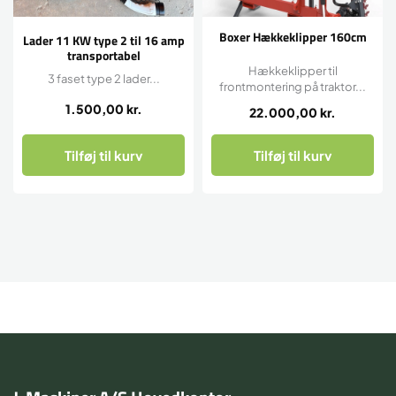
Boxer Hækkeklipper 160cm
Lader 11 KW type 2 til 16 amp
transportabel
Hækkeklipper til
3 faset type 2 lader...
frontmontering på traktor...
1.500,00
kr.
22.000,00
kr.
Tilføj til kurv
Tilføj til kurv