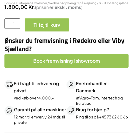
Forside
/
Entreprenørmaskiner
/
Redskabsophæng til påsvejsning
/ S50 Ophængsplade
1.800,00
Kr.
(prisen er
ekskl.
moms
)
S50
Tilføj til kurv
Ophængsplade
antal
Ønsker du fremvisning i Rødekro eller Viby
Sjælland?
Book fremvisning i showroom
Fri fragt til erhverv og
Eneforhandler i
privat
Danmark
Ved køb over 4.000,-
af Agro-Tom, Intertech og
Eurotrac
Garanti på alle maskiner
Brug for hjælp?
12 mdr. til erhverv / 24 mdr. til
Ring til os på
+45 73 62 60 66
private