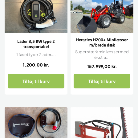
Heracles H200+ Minilæsser
Lader 3,5 KW type 2
m/brede dæk
transportabel
Super stærk minilæsser med
1 faset type 2 lader....
ekstra...
1.200,00
kr.
157.999,00
kr.
Tilføj til kurv
Tilføj til kurv