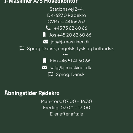
J-Maskiner A/S Hovedkontor
Stationsvej 2-4,
DK-6230 Rødekro
CVR nr.: 44156253
+45 73 62 60 66
Jos +45 20 62 60 66
jos@j-maskiner.dk
Sprog: Dansk, engelsk, tysk og hollandsk
Kim +45 51 41 60 66
salg@j-maskiner.dk
Sprog: Dansk
Åbningstider Rødekro
Man-tors: 07.00 – 16.30
Fredag: 07.00 – 13.00
Eller efter aftale