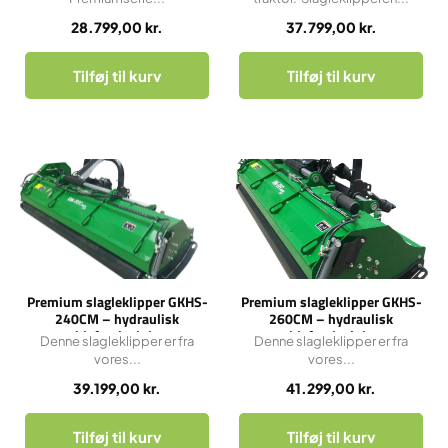
28.799,00
kr.
37.799,00
kr.
Tilføj til kurv
Tilføj til kurv
Premium slagleklipper GKHS-
Premium slagleklipper GKHS-
240CM – hydraulisk
260CM – hydraulisk
sideforskydning
sideforskydning
Denne slagleklipper er fra
Denne slagleklipper er fra
vores...
vores...
39.199,00
kr.
41.299,00
kr.
Tilføj til kurv
Tilføj til kurv