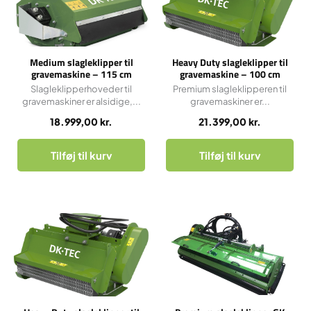
Medium slagleklipper til
Heavy Duty slagleklipper til
gravemaskine – 115 cm
gravemaskine – 100 cm
Slagleklipperhoveder til
Premium slagleklipperen til
gravemaskiner er alsidige,...
gravemaskiner er...
18.999,00
kr.
21.399,00
kr.
Tilføj til kurv
Tilføj til kurv