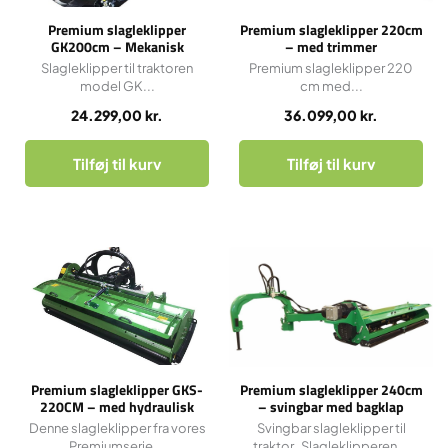
Premium slagleklipper
Premium slagleklipper 220cm
GK200cm – Mekanisk
– med trimmer
sideforskydning
Slagleklipper til traktoren
Premium slagleklipper 220
model GK...
cm med...
24.299,00
kr.
36.099,00
kr.
Tilføj til kurv
Tilføj til kurv
Premium slagleklipper GKS-
Premium slagleklipper 240cm
220CM – med hydraulisk
– svingbar med bagklap
sideforskydning og bagklap
Denne slagleklipper fra vores
Svingbar slagleklipper til
Premiumserie...
traktor. Slagleklipperen...