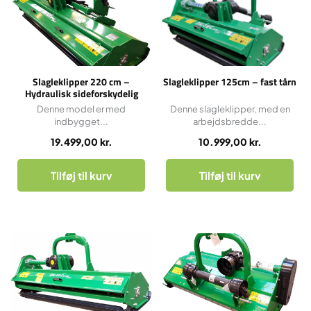
Slagleklipper 220 cm –
Slagleklipper 125cm – fast tårn
Hydraulisk sideforskydelig
Denne model er med
Denne slagleklipper, med en
indbygget...
arbejdsbredde...
19.499,00
kr.
10.999,00
kr.
Tilføj til kurv
Tilføj til kurv