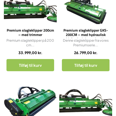
Premium slagleklipper 200cm
Premium slagleklipper GKS-
– med trimmer
200CM – med hydraulisk
sideforskydning og bagklap
Premium slagleklipper på 200
Denne slagleklipper fra vores
cm...
Premiumserie...
33.999,00
kr.
26.799,00
kr.
Tilføj til kurv
Tilføj til kurv