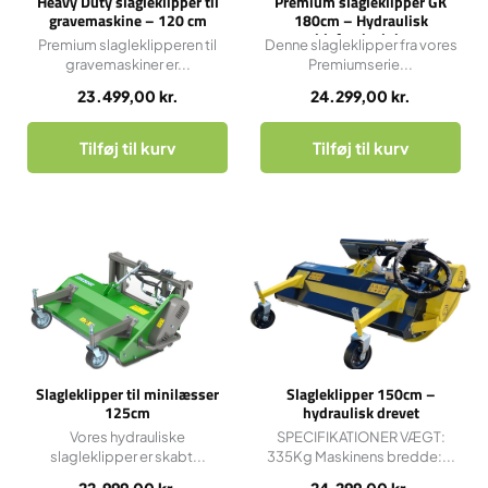
Heavy Duty slagleklipper til
Premium slagleklipper GK
gravemaskine – 120 cm
180cm – Hydraulisk
sideforskydning
Premium slagleklipperen til
Denne slagleklipper fra vores
gravemaskiner er...
Premiumserie...
23.499,00
kr.
24.299,00
kr.
Tilføj til kurv
Tilføj til kurv
Slagleklipper til minilæsser
Slagleklipper 150cm –
125cm
hydraulisk drevet
Vores hydrauliske
SPECIFIKATIONER VÆGT:
slagleklipper er skabt...
335Kg Maskinens bredde:...
22.999,00
kr.
24.299,00
kr.