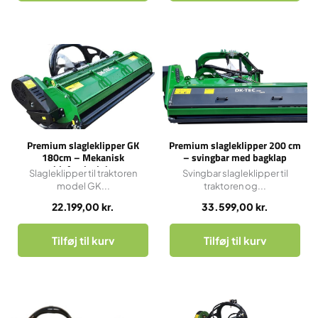
Premium slagleklipper GK
Premium slagleklipper 200 cm
180cm – Mekanisk
– svingbar med bagklap
sideforskydning
Slagleklipper til traktoren
Svingbar slagleklipper til
model GK...
traktoren og...
22.199,00
kr.
33.599,00
kr.
Tilføj til kurv
Tilføj til kurv