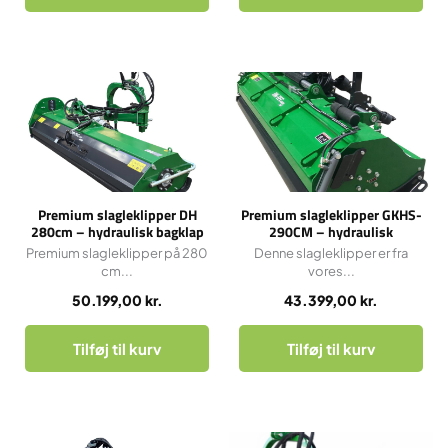
Premium slagleklipper DH
Premium slagleklipper GKHS-
280cm – hydraulisk bagklap
290CM – hydraulisk
sideforskydning
Premium slagleklipper på 280
Denne slagleklipper er fra
cm...
vores...
50.199,00
kr.
43.399,00
kr.
Tilføj til kurv
Tilføj til kurv