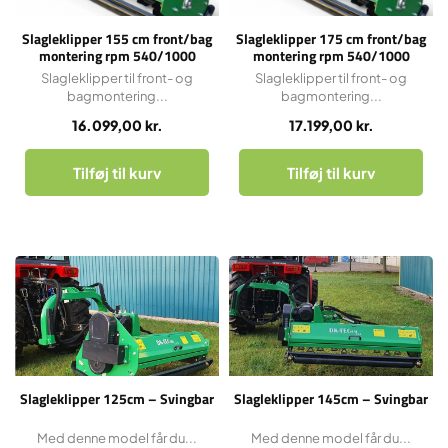
Slagleklipper 155 cm front/bag
Slagleklipper 175 cm front/bag
montering rpm 540/1000
montering rpm 540/1000
Slagleklipper til front- og
Slagleklipper til front- og
bagmontering...
bagmontering...
16.099,00
kr.
17.199,00
kr.
Tilføj til kurv
Tilføj til kurv
Slagleklipper 125cm – Svingbar
Slagleklipper 145cm – Svingbar
Med denne model får du...
Med denne model får du...