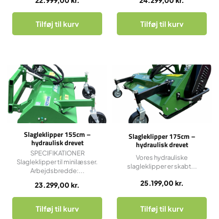
Tilføj til kurv
Tilføj til kurv
Slagleklipper 155cm –
Slagleklipper 175cm –
hydraulisk drevet
hydraulisk drevet
SPECIFIKATIONER
Vores hydrauliske
Slagleklipper til minilæsser.
slagleklipper er skabt...
Arbejdsbredde:...
25.199,00
kr.
23.299,00
kr.
Tilføj til kurv
Tilføj til kurv