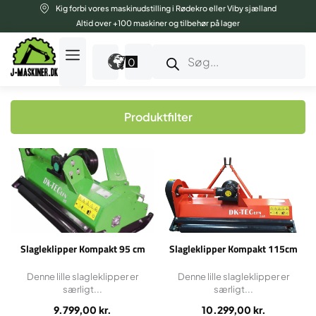
Gå
Kig forbi vores maskinudstilling i Rødekro eller Viby sjælland
til
Altid over +100 maskiner og tilbehør på lager
indholdet
Products
search
0
Produktfilter
Slagleklipper Kompakt 95 cm
Slagleklipper Kompakt 115cm
Denne lille slagleklipper er
Denne lille slagleklipper er
særligt...
særligt...
9.799,00
kr.
10.299,00
kr.