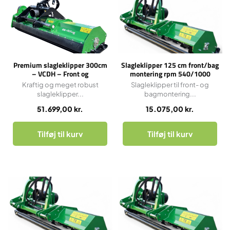
Premium slagleklipper 300cm
Slagleklipper 125 cm front/bag
– VCDH – Front og
montering rpm 540/1000
bagmontering – 1000 RPM
Kraftig og meget robust
Slagleklipper til front- og
slagleklipper...
bagmontering...
51.699,00
kr.
15.075,00
kr.
Tilføj til kurv
Tilføj til kurv