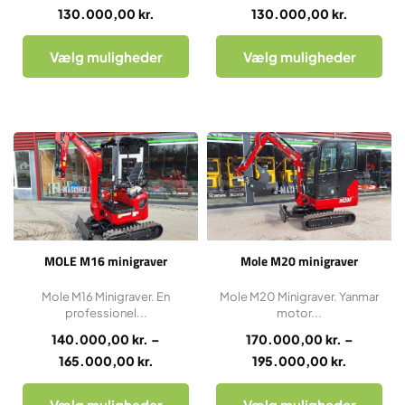
130.000,00
kr.
130.000,00
kr.
Vælg muligheder
Vælg muligheder
Dette
Prisinterval:
Dette
Prisinterv
vare
140.000,00 kr.
vare
170.000,
har
til
har
til
flere
165.000,00 kr.
flere
195.000,
varianter.
varianter.
Mulighederne
Mulighederne
MOLE M16 minigraver
Mole M20 minigraver
kan
kan
vælges
vælges
Mole M16 Minigraver. En
Mole M20 Minigraver. Yanmar
professionel...
motor...
på
på
varesiden
varesiden
140.000,00
kr.
–
170.000,00
kr.
–
165.000,00
kr.
195.000,00
kr.
Vælg muligheder
Vælg muligheder