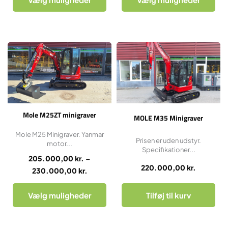
Dette
Prisinterval:
vare
205.000,00 kr.
har
til
flere
230.000,00 kr.
varianter.
Mulighederne
Mole M25ZT minigraver
MOLE M35 Minigraver
kan
vælges
Mole M25 Minigraver. Yanmar
Prisen er uden udstyr.
motor...
på
Specifikationer...
varesiden
205.000,00
kr.
–
220.000,00
kr.
230.000,00
kr.
Vælg muligheder
Tilføj til kurv