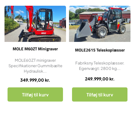
MOLE M60ZT Minigraver
MOLE2615 Teleskoplæsser
MOLE60ZT minigraver
Fabriksny Teleskoplæsser.
Specifikationer Gummibælte
Egenvægt: 2800 kg...
Hydraulisk...
249.999,00
kr.
349.999,00
kr.
Tilføj til kurv
Tilføj til kurv