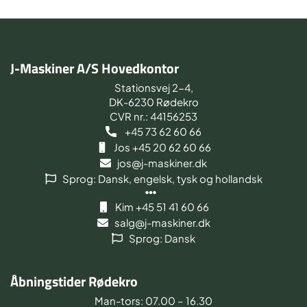
J-Maskiner A/S Hovedkontor
Stationsvej 2-4,
DK-6230 Rødekro
CVR nr.: 44156253
+45 73 62 60 66
Jos +45 20 62 60 66
jos@j-maskiner.dk
Sprog: Dansk, engelsk, tysk og hollandsk
Kim +45 51 41 60 66
salg@j-maskiner.dk
Sprog: Dansk
Åbningstider Rødekro
Man-tors: 07.00 – 16.30