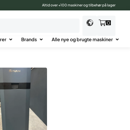
Altid over +100 maskiner og tilbehør på lager
0
rer
Brands
Alle nye og brugte maskiner