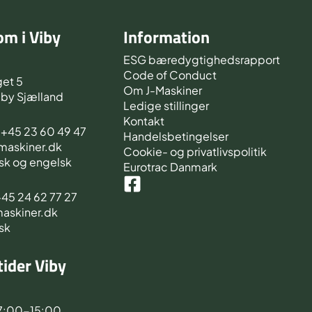
m i Viby
Information
d
ESG bæredygtighedsrapport
Code of Conduct
et 5
Om J-Maskiner
iby Sjælland
Ledige stillinger
Kontakt
s +45 23 60 49 47
Handelsbetingelser
-maskiner.dk
Cookie- og privatlivspolitik
sk og engelsk
Eurotrac Danmark
 +45 24 62 77 27
maskiner.dk
sk
ider Viby
d
7:00-15:00