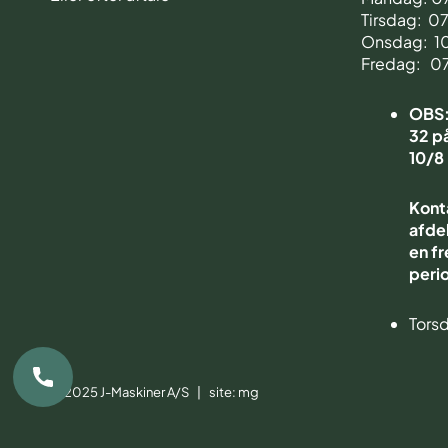
Tirsdag: 0
Onsdag: 1
Fredag: 0
OBS: 
32 på
10/8
Kont
afdel
en fr
peri
Torsd
© 2025 J-Maskiner A/S | site:
mg