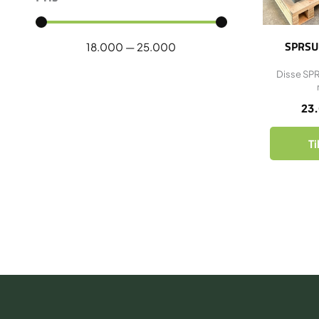
SPRSU
18.000
—
25.000
Disse SP
23
Ti