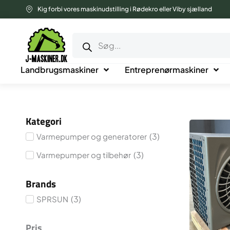
Gå
Kig forbi vores maskinudstilling i Rødekro eller Viby sjælland
til
Products
indholdet
search
Landbrugsmaskiner
Entreprenørmaskiner
Kategori
(
3
)
Varmepumper og generatorer
(
3
)
Varmepumper og tilbehør
Brands
(
3
)
SPRSUN
Pris