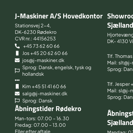
J-Maskiner A/S Hovedkontor
Showroo
Sjællan
Stationsvej 2-4,
DK-6230 Rødekro
Hjortevæng
CVR nr.: 44156253
DK- 4130 V
+45 73 62 60 66
Jos +45 20 62 60 66
Tlf. Thoma
jos@j-maskiner.dk
Mail: slt@j
Sprog: Dansk, engelsk, tysk og
Sprog: Dan
hollandsk
Tlf. Jesper
Kim +45 51 41 60 66
Mail: sl@j-
salg@j-maskiner.dk
Sprog: Dan
Sprog: Dansk
Åbningstider Rødekro
Åbningst
Man-tors: 07.00 – 16.30
Sjællan
Fredag: 07.00 – 13.00
Eller efter aftale
Mandag: 0