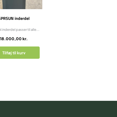
SPRSUN inderdel
inderdel passer til alle...
18.000,00
kr.
Tilføj til kurv