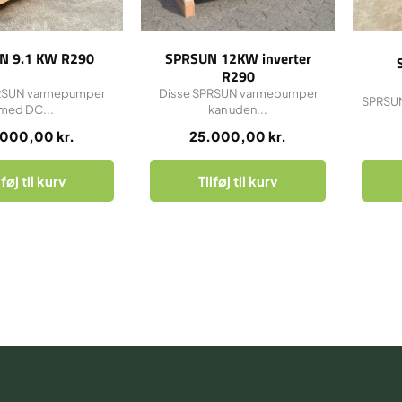
N 9.1 KW R290
SPRSUN 12KW inverter
R290
RSUN varmepumper
Disse SPRSUN varmepumper
SPRSUN 
med DC...
kan uden...
.000,00
kr.
25.000,00
kr.
lføj til kurv
Tilføj til kurv