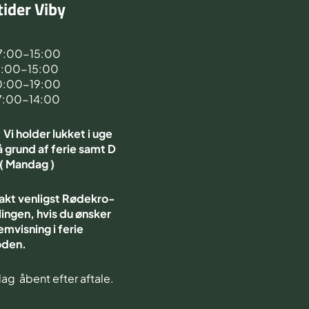
ider Viby
d
7:00-15:00
7:00-15:00
0:00-19:00
7:00-14:00
Vi holder lukket i uge
 grund af ferie samt D
 ( Mandag )
akt venligst Rødekro-
ingen, hvis du ønsker
emvisning i ferie
oden.
ag åbent efter aftale.