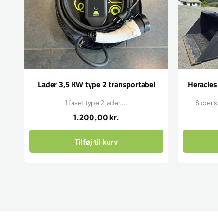
Lader 3,5 KW type 2 transportabel
Heracles
1 faset type 2 lader....
Super s
1.200,00
kr.
Tilføj til kurv