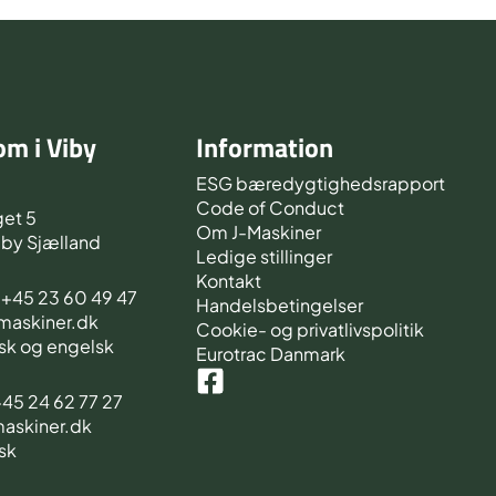
m i Viby
Information
d
ESG bæredygtighedsrapport
Code of Conduct
et 5
Om J-Maskiner
iby Sjælland
Ledige stillinger
Kontakt
s +45 23 60 49 47
Handelsbetingelser
-maskiner.dk
Cookie- og privatlivspolitik
sk og engelsk
Eurotrac Danmark
 +45 24 62 77 27
maskiner.dk
sk