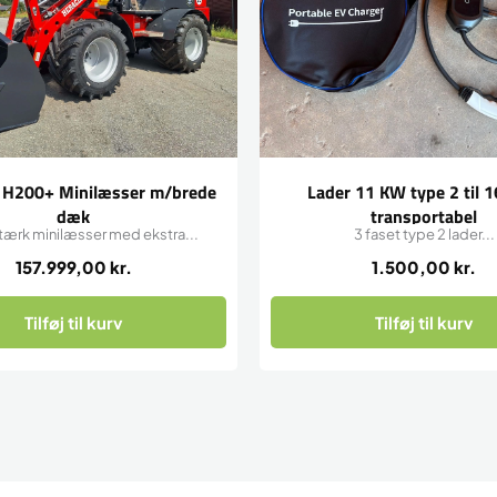
 H200+ Minilæsser m/brede
Lader 11 KW type 2 til 
dæk
transportabel
tærk minilæsser med ekstra...
3 faset type 2 lader...
157.999,00
kr.
1.500,00
kr.
Tilføj til kurv
Tilføj til kurv