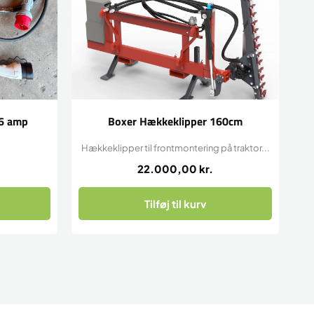
16 amp
Boxer Hækkeklipper 160cm
Hækkeklipper til frontmontering på traktor...
22.000,00
kr.
Tilføj til kurv