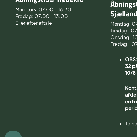
Åbningst
Man-tors: 07.00 – 16.30
Sjællan
Fredag: 07.00 – 13.00
Eller efter aftale
Mandag: 0
Tirsdag: 0
Onsdag: 1
Fredag: 0
OBS: 
32 på
10/8
Kont
afdel
en fr
peri
Torsd