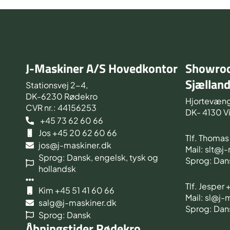
J-Maskiner A/S Hovedkontor
Showroo
Sjællan
Stationsvej 2-4,
DK-6230 Rødekro
Hjortevæng
CVR nr.: 44156253
DK- 4130 V
+45 73 62 60 66
Jos +45 20 62 60 66
Tlf. Thoma
jos@j-maskiner.dk
Mail: slt@j
Sprog: Dansk, engelsk, tysk og
Sprog: Dan
hollandsk
Tlf. Jesper
Kim +45 51 41 60 66
Mail: sl@j-
salg@j-maskiner.dk
Sprog: Dan
Sprog: Dansk
Åbningstider Rødekro