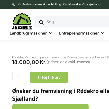
Gå
Kig forbi vores maskinudstilling i Rødekro eller Viby sjælland
til
Products
indholdet
search
Landbrugsmaskiner
Entreprenørmaskiner
Forside
/
Varmepumper og generatorer
/
Varmepumper og tilbehør
/ S
18.000,00
Kr.
(prisen er
ekskl.
moms
)
SPRSUN
Tilføj til kurv
inderdel
antal
Ønsker du fremvisning i Rødekro elle
Sjælland?