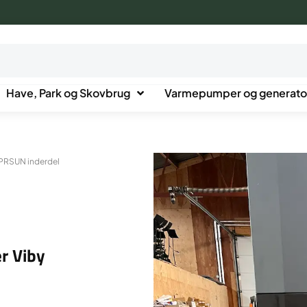
Have, Park og Skovbrug
Varmepumper og generato
PRSUN inderdel
r Viby