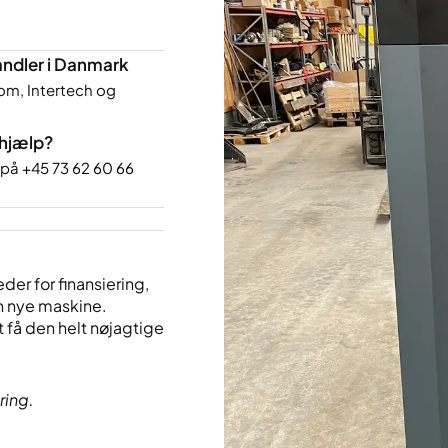
ndler i Danmark
om, Intertech og
 hjælp?
s på
+45 73 62 60 66
der for finansiering,
n nye maskine.
 få den helt nøjagtige
ring.