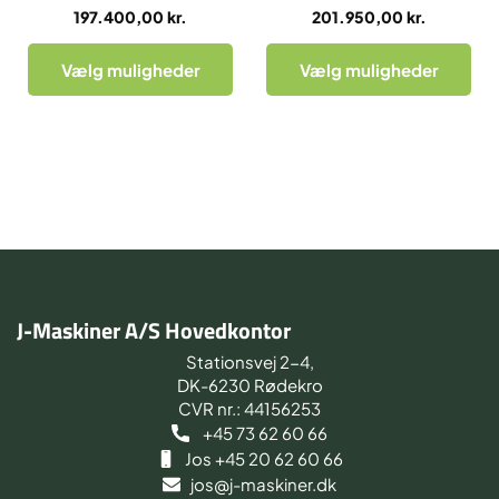
197.400,00
kr.
201.950,00
kr.
Vælg muligheder
Vælg muligheder
J-Maskiner A/S Hovedkontor
Stationsvej 2-4,
DK-6230 Rødekro
CVR nr.: 44156253
+45 73 62 60 66
Jos +45 20 62 60 66
jos@j-maskiner.dk