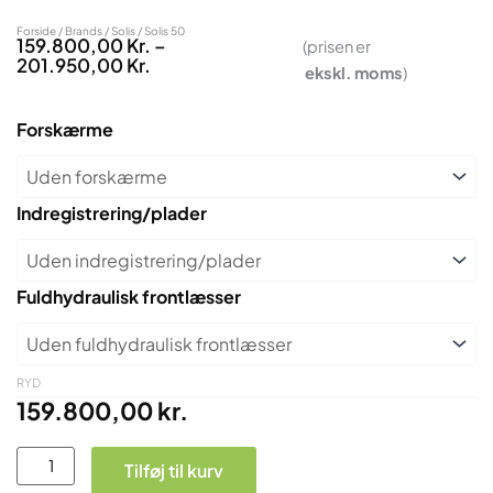
Forside
/
Brands
/
Solis
/ Solis 50
159.800,00
Kr.
–
(prisen er
Prisinterval:
201.950,00
Kr.
ekskl.
moms
)
159.800,00 Kr.
Til
201.950,00 Kr.
Solis
Forskærme
50
antal
Indregistrering/plader
Fuldhydraulisk frontlæsser
RYD
159.800,00
kr.
Tilføj til kurv