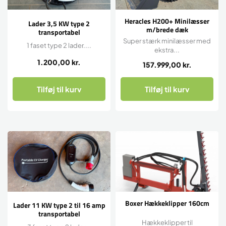
Heracles H200+ Minilæsser
Lader 3,5 KW type 2
m/brede dæk
transportabel
Super stærk minilæsser med
1 faset type 2 lader....
ekstra...
1.200,00
kr.
157.999,00
kr.
Tilføj til kurv
Tilføj til kurv
Boxer Hækkeklipper 160cm
Lader 11 KW type 2 til 16 amp
transportabel
Hækkeklipper til