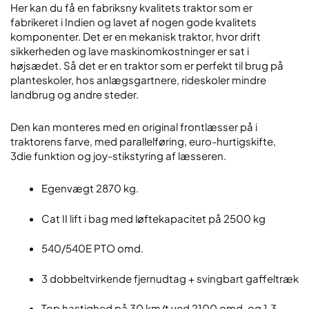
Her kan du få en fabriksny kvalitets traktor som er
fabrikeret i Indien og lavet af nogen gode kvalitets
komponenter. Det er en mekanisk traktor, hvor drift
sikkerheden og lave maskinomkostninger er sat i
højsædet. Så det er en traktor som er perfekt til brug på
planteskoler, hos anlægsgartnere, rideskoler mindre
landbrug og andre steder.
Den kan monteres med en original frontlæsser på i
traktorens farve, med parallelføring, euro-hurtigskifte,
3die funktion og joy-stikstyring af læsseren.
Egenvægt 2870 kg.
Cat II lift i bag med løftekapacitet på 2500 kg
540/540E PTO omd.
3 dobbeltvirkende fjernudtag + svingbart gaffeltræk
Top hastighed på 30 km/t ved 2100 omd. og 1,3