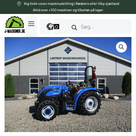
Gå
Kig forbi vores maskinudstilling i Rødekro eller Viby sjælland
til
Altid over +100 maskiner og tilbehør på lager
indholdet
Products
search
0