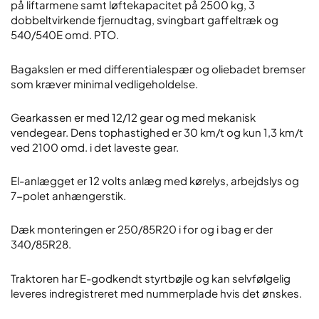
på liftarmene samt løftekapacitet på 2500 kg, 3
dobbeltvirkende fjernudtag, svingbart gaffeltræk og
540/540E omd. PTO.
Bagakslen er med differentialespær og oliebadet bremser
som kræver minimal vedligeholdelse.
Gearkassen er med 12/12 gear og med mekanisk
vendegear. Dens tophastighed er 30 km/t og kun 1,3 km/t
ved 2100 omd. i det laveste gear.
El-anlægget er 12 volts anlæg med kørelys, arbejdslys og
7-polet anhængerstik.
Dæk monteringen er 250/85R20 i for og i bag er der
340/85R28.
Traktoren har E-godkendt styrtbøjle og kan selvfølgelig
leveres indregistreret med nummerplade hvis det ønskes.