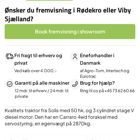
Ønsker du fremvisning i Rødekro eller Viby
Sjælland?
Book fremvisning i showroom
Fri fragt til erhverv og
Eneforhandler i
privat
Danmark
Ved køb over 4.000,-
af Agro-Tom, Intertech og
Eurotrac
Garanti på alle maskiner
Brug for hjælp?
12 mdr. til erhverv / 24 mdr. til
Ring til os på
+45 73 62 60 66
private
Kvalitets traktor fra Solis med 50 hk, og 3 cylindret stage V
diesel motor. Den har en Carraro 4wd foraksel med
servostyring, en egenvægt på 2870kg.