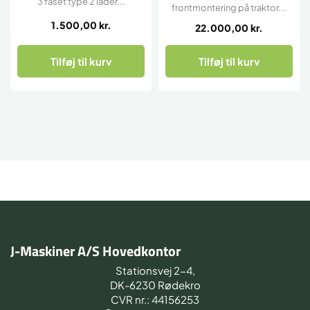
3 faset type 2 lader...
frontmontering på traktor...
1.500,00
kr.
22.000,00
kr.
Tilføj til kurv
Tilføj til kurv
J-Maskiner A/S Hovedkontor
Stationsvej 2-4,
DK-6230 Rødekro
CVR nr.: 44156253