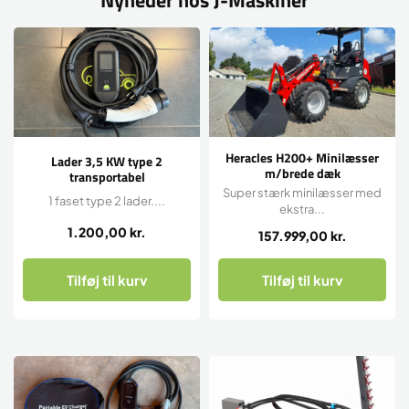
Nyheder hos J-Maskiner
Heracles H200+ Minilæsser
Lader 3,5 KW type 2
m/brede dæk
transportabel
Super stærk minilæsser med
1 faset type 2 lader....
ekstra...
1.200,00
kr.
157.999,00
kr.
Tilføj til kurv
Tilføj til kurv