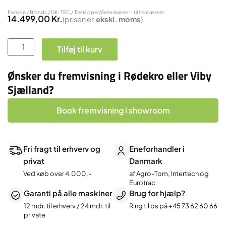
Forside
/
Brands
/
DK-TEC
/ Træklipper/Grenskærer – til minilæsser
14.499,00
Kr.
(prisen er
ekskl.
moms
)
Træklipper/Grenskærer
Tilføj til kurv
-
til
Ønsker du fremvisning i Rødekro eller Viby
minilæsser
Sjælland?
antal
Book fremvisning i showroom
Fri fragt til erhverv og
Eneforhandler i
privat
Danmark
Ved køb over 4.000,-
af Agro-Tom, Intertech og
Eurotrac
Garanti på alle maskiner
Brug for hjælp?
12 mdr. til erhverv / 24 mdr. til
Ring til os på
+45 73 62 60 66
private