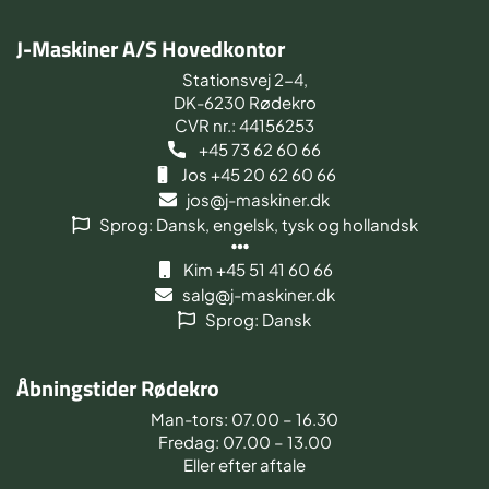
J-Maskiner A/S Hovedkontor
Stationsvej 2-4,
DK-6230 Rødekro
CVR nr.: 44156253
+45 73 62 60 66
Jos +45 20 62 60 66
jos@j-maskiner.dk
Sprog: Dansk, engelsk, tysk og hollandsk
Kim +45 51 41 60 66
salg@j-maskiner.dk
Sprog: Dansk
Åbningstider Rødekro
Man-tors: 07.00 – 16.30
Fredag: 07.00 – 13.00
Eller efter aftale