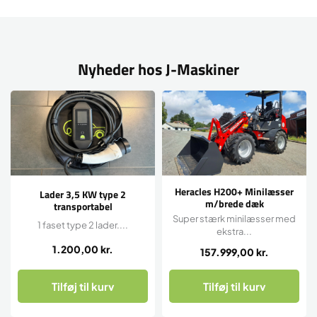
Nyheder hos J-Maskiner
Heracles H200+ Minilæsser
Lader 3,5 KW type 2
m/brede dæk
transportabel
Super stærk minilæsser med
1 faset type 2 lader....
ekstra...
1.200,00
kr.
157.999,00
kr.
Tilføj til kurv
Tilføj til kurv