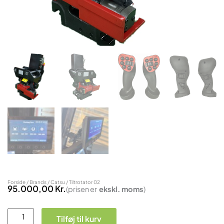
Forside
/
Brands
/
Catsu
/ Tiltrotator 02
95.000,00
Kr.
(prisen er
ekskl.
moms
)
Tiltrotator
Tilføj til kurv