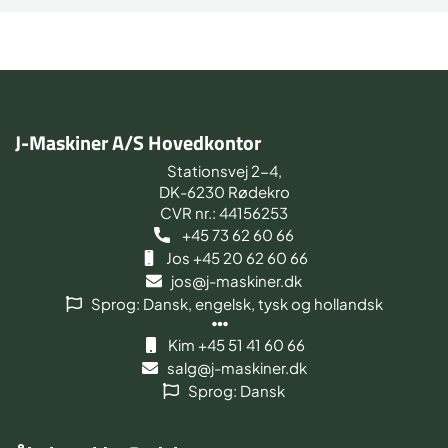
J-Maskiner A/S Hovedkontor
Stationsvej 2-4,
DK-6230 Rødekro
CVR nr.: 44156253
+45 73 62 60 66
Jos +45 20 62 60 66
jos@j-maskiner.dk
Sprog: Dansk, engelsk, tysk og hollandsk
Kim +45 51 41 60 66
salg@j-maskiner.dk
Sprog: Dansk