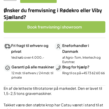
02
antal
Ønsker du fremvisning i Rødekro eller Viby
Sjælland?
Book fremvisning i showroom
Fri fragt til erhverv og
Eneforhandler i
privat
Danmark
Ved køb over 4.000,-
af Agro-Tom, Intertech og
Eurotrac
Garanti på alle maskiner
Brug for hjælp?
12 mdr. til erhverv / 24 mdr. til
Ring til os på
+45 73 62 60 66
private
En af de letteste tiltrotatorer på markedet. Den er lavet til
1,5–2,5 tons gravemaskiner.
Takket være den støbte krop har Catsu været i stand til at