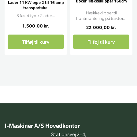
Boxer Hækkeklipper 160cm
Lader 11 KW type 2 til 16 amp
transportabel
Hækkeklipper til
3 faset type 2 lader...
frontmontering på traktor...
1.500,00
kr.
22.000,00
kr.
Tilføj til kurv
Tilføj til kurv
J-Maskiner A/S Hovedkontor
Stationsvej 2-4,