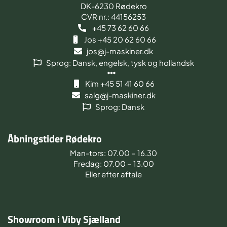
DK-6230 Rødekro
CVR nr.: 44156253
+45 73 62 60 66
Jos +45 20 62 60 66
jos@j-maskiner.dk
Sprog: Dansk, engelsk, tysk og hollandsk
Kim +45 51 41 60 66
salg@j-maskiner.dk
Sprog: Dansk
Åbningstider Rødekro
Man-tors: 07.00 – 16.30
Fredag: 07.00 – 13.00
Eller efter aftale
Showroom i Viby Sjælland