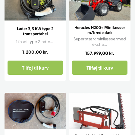
Heracles H200+ Minilæsser
Lader 3,5 KW type 2
m/brede dæk
transportabel
Super stærk minilæsser med
1 faset type 2 lader....
ekstra...
1.200,00
kr.
157.999,00
kr.
Tilføj til kurv
Tilføj til kurv