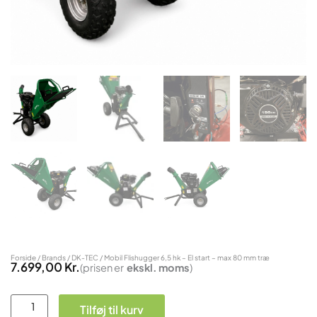
Forside
/
Brands
/
DK-TEC
/ Mobil Flishugger 6,5 hk – El start – max 80 mm træ
7.699,00
Kr.
(prisen er
ekskl.
moms
)
Mobil
Tilføj til kurv