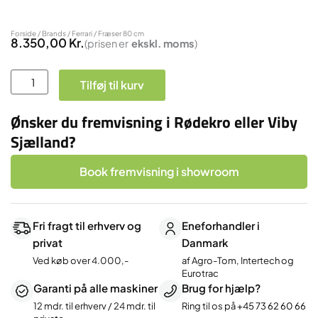
Forside
/
Brands
/
Ferrari
/ Fræser 80 cm
8.350,00
Kr.
(prisen er
ekskl.
moms
)
Fræser
Tilføj til kurv
80
cm
Ønsker du fremvisning i Rødekro eller Viby
antal
Sjælland?
Book fremvisning i showroom
Fri fragt til erhverv og
Eneforhandler i
privat
Danmark
Ved køb over 4.000,-
af Agro-Tom, Intertech og
Eurotrac
Garanti på alle maskiner
Brug for hjælp?
12 mdr. til erhverv / 24 mdr. til
Ring til os på
+45 73 62 60 66