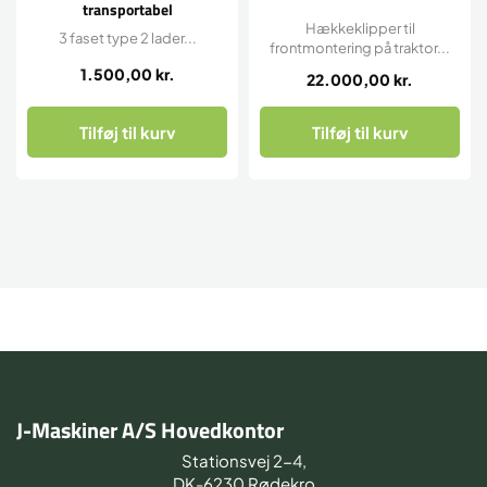
transportabel
Hækkeklipper til
3 faset type 2 lader...
frontmontering på traktor...
1.500,00
kr.
22.000,00
kr.
Tilføj til kurv
Tilføj til kurv
J-Maskiner A/S Hovedkontor
Stationsvej 2-4,
DK-6230 Rødekro