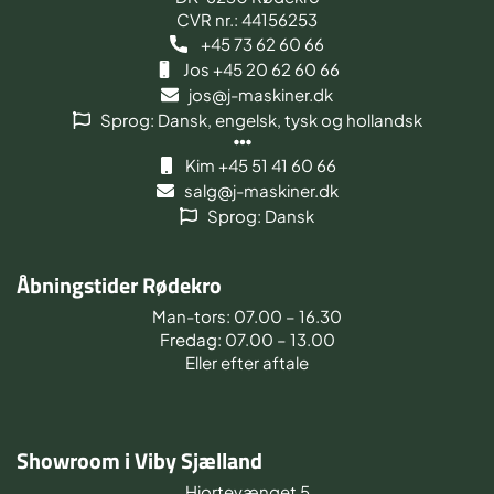
CVR nr.: 44156253
+45 73 62 60 66
Jos +45 20 62 60 66
jos@j-maskiner.dk
Sprog: Dansk, engelsk, tysk og hollandsk
Kim +45 51 41 60 66
salg@j-maskiner.dk
Sprog: Dansk
Åbningstider Rødekro
Man-tors: 07.00 – 16.30
Fredag: 07.00 – 13.00
Eller efter aftale
Showroom i Viby Sjælland
Hjortevænget 5