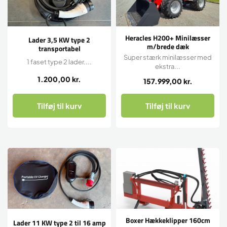
Heracles H200+ Minilæsser
Lader 3,5 KW type 2
m/brede dæk
transportabel
Super stærk minilæsser med
1 faset type 2 lader....
ekstra...
1.200,00
kr.
157.999,00
kr.
Tilføj til kurv
Tilføj til kurv
Boxer Hækkeklipper 160cm
Lader 11 KW type 2 til 16 amp