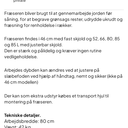
private
Fræseren bliver brugt til at gennemarbejde jorden før
såning, for at begrave grønsags rester, udrydde ukrudt og
fræsning for renholdelse i rækker.
Fræseren findes i 46 cm med fast skjold og 52, 66, 80, 85
og 85 L med justerbar skjold.
Den er stærk og pålidelig og kræver ingen rutine
vedligeholdelse.
​Arbejdes dybden kan ændres ved at justere på
slæbefoden ved hjælp af håndtag, nemt og sikker (ikke på
46 cm modellen)
​Der kan som ekstra udstyr købes et transport hjul til
montering på fræseren.
​Tekniske detaljer.
Arbejdsbredde: 80 cm
Vægt: 42 kg