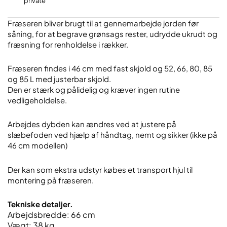
private
Fræseren bliver brugt til at gennemarbejde jorden før
såning, for at begrave grønsags rester, udrydde ukrudt og
fræsning for renholdelse i rækker.
Fræseren findes i 46 cm med fast skjold og 52, 66, 80, 85
og 85 L med justerbar skjold.
Den er stærk og pålidelig og kræver ingen rutine
vedligeholdelse.
​Arbejdes dybden kan ændres ved at justere på
slæbefoden ved hjælp af håndtag, nemt og sikker (ikke på
46 cm modellen)
​Der kan som ekstra udstyr købes et transport hjul til
montering på fræseren.
​Tekniske detaljer.
Arbejdsbredde: 66 cm
Vægt: 38 kg