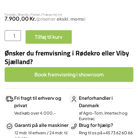
Forside
/
Brands
/
Ferrari
/ Fræser 66 cm
7.900,00
Kr.
(prisen er
ekskl.
moms
)
Fræser
Tilføj til kurv
66
cm
Ønsker du fremvisning i Rødekro eller Viby
antal
Sjælland?
Book fremvisning i showroom
Fri fragt til erhverv og
Eneforhandler i
privat
Danmark
Ved køb over 4.000,-
af Agro-Tom, Intertech og
Eurotrac
Garanti på alle maskiner
Brug for hjælp?
12 mdr. til erhverv / 24 mdr. til
Ring til os på
+45 73 62 60 66