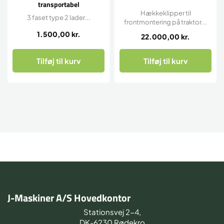
transportabel
Hækkeklipper til
3 faset type 2 lader...
frontmontering på traktor...
1.500,00
kr.
22.000,00
kr.
Tilføj til kurv
Tilføj til kurv
J-Maskiner A/S Hovedkontor
Stationsvej 2-4,
DK-6230 Rødekro