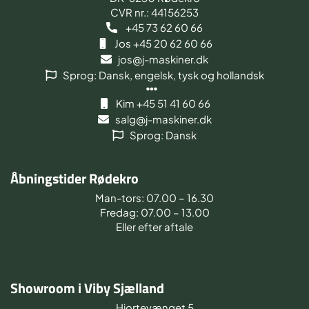
CVR nr.: 44156253
+45 73 62 60 66
Jos +45 20 62 60 66
jos@j-maskiner.dk
Sprog: Dansk, engelsk, tysk og hollandsk
Kim +45 51 41 60 66
salg@j-maskiner.dk
Sprog: Dansk
Åbningstider Rødekro
Man-tors: 07.00 – 16.30
Fredag: 07.00 – 13.00
Eller efter aftale
Showroom i Viby Sjælland
Hjortevænget 5