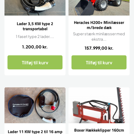
Heracles H200+ Minilæsser
Lader 3,5 KW type 2
m/brede dæk
transportabel
Super stærk minilæsser med
1 faset type 2 lader....
ekstra...
1.200,00
kr.
157.999,00
kr.
Tilføj til kurv
Tilføj til kurv
Boxer Hækkeklipper 160cm
Lader 11 KW type 2 til 16 amp