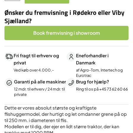
til
traktor
Ønsker du fremvisning i Rødekro eller Viby
kapacitet
Sjælland?
op
til
Book fremvisning i showroom
250mm
RPM
1000
Fri fragt til erhverv og
Eneforhandler i
antal
privat
Danmark
Ved køb over 4.000,-
af Agro-Tom, Intertech og
Eurotrac
Garanti på alle maskiner
Brug for hjælp?
12 mdr. til erhverv / 24 mdr. til
Ring til os på
+45 73 62 60 66
private
Dette er vores absolut største og kraftigste
flishuggermodel, der hurtigt og let omdanner grene på op
til 250 mm. i diameteren til flis.
Modellen er til dig, der ejer en lidt større traktor, der kan
trække med 1000 RPM.