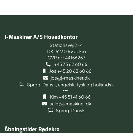
J-Maskiner A/S Hovedkontor
Stationsvej 2-4,
DK-6230 Rødekro
CVR nr.: 44156253
+45 73 62 60 66
Jos +45 20 62 60 66
jos@j-maskiner.dk
Sprog: Dansk, engelsk, tysk og hollandsk
Kim +45 51 41 60 66
salg@j-maskiner.dk
Sprog: Dansk
Åbningstider Rødekro