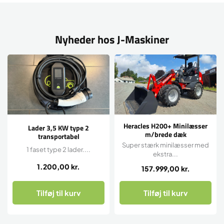
Nyheder hos J-Maskiner
Heracles H200+ Minilæsser
Lader 3,5 KW type 2
m/brede dæk
transportabel
Super stærk minilæsser med
1 faset type 2 lader....
ekstra...
1.200,00
kr.
157.999,00
kr.
Tilføj til kurv
Tilføj til kurv