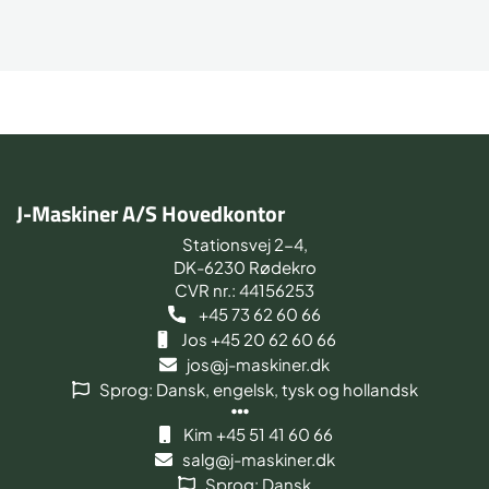
J-Maskiner A/S Hovedkontor
Stationsvej 2-4,
DK-6230 Rødekro
CVR nr.: 44156253
+45 73 62 60 66
Jos +45 20 62 60 66
jos@j-maskiner.dk
Sprog: Dansk, engelsk, tysk og hollandsk
Kim +45 51 41 60 66
salg@j-maskiner.dk
Sprog: Dansk