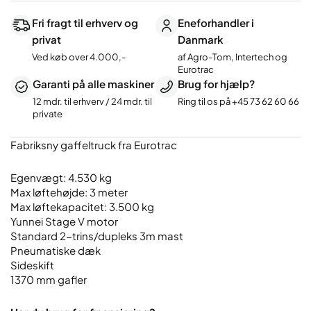
Fri fragt til erhverv og
Eneforhandler i
privat
Danmark
Ved køb over 4.000,-
af Agro-Tom, Intertech og
Eurotrac
Garanti på alle maskiner
Brug for hjælp?
12 mdr. til erhverv / 24 mdr. til
Ring til os på
+45 73 62 60 66
private
Fabriksny gaffeltruck fra Eurotrac
Egenvægt: 4.530 kg
Max løftehøjde: 3 meter
Max løftekapacitet: 3.500 kg
Yunnei Stage V motor
Standard 2-trins/dupleks 3m mast
Pneumatiske dæk
Sideskift
1370 mm gafler