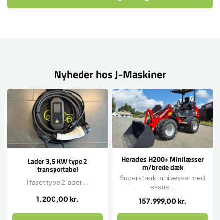
Nyheder hos J-Maskiner
Heracles H200+ Minilæsser
Lader 3,5 KW type 2
m/brede dæk
transportabel
Super stærk minilæsser med
1 faset type 2 lader....
ekstra...
1.200,00
kr.
157.999,00
kr.