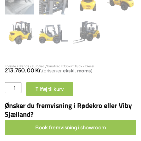
Forside
/
Brands
/
Eurotrac
/ Eurotrac FD35-RT Truck – Diesel
213.750,00
Kr.
(prisen er
ekskl.
moms
)
Eurotrac
Tilføj til kurv
FD35-
RT
Ønsker du fremvisning i Rødekro eller Viby
Truck
Sjælland?
-
Diesel
Book fremvisning i showroom
antal