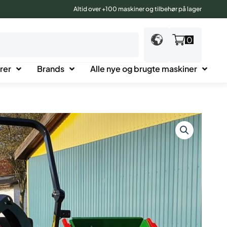
Altid over +100 maskiner og tilbehør på lager
0
rer
Brands
Alle nye og brugte maskiner