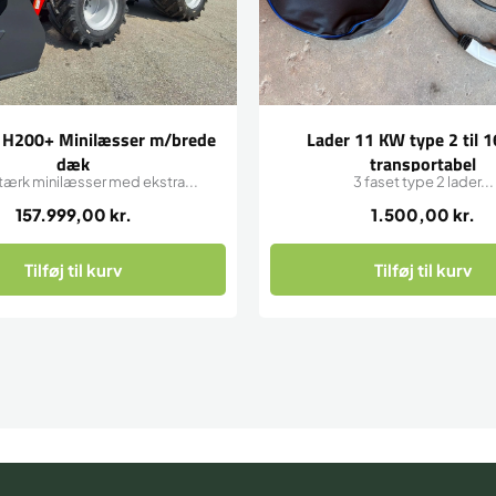
 H200+ Minilæsser m/brede
Lader 11 KW type 2 til 
dæk
transportabel
tærk minilæsser med ekstra...
3 faset type 2 lader...
157.999,00
kr.
1.500,00
kr.
Tilføj til kurv
Tilføj til kurv