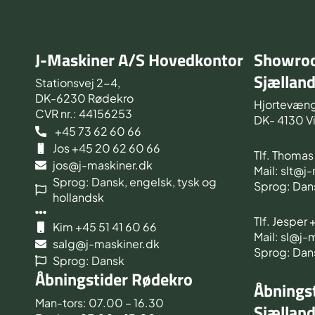
J-Maskiner A/S Hovedkontor
Showroo
Sjællan
Stationsvej 2-4,
DK-6230 Rødekro
Hjortevæng
CVR nr.: 44156253
DK- 4130 V
+45 73 62 60 66
Jos +45 20 62 60 66
Tlf. Thoma
jos@j-maskiner.dk
Mail: slt@j
Sprog: Dansk, engelsk, tysk og
Sprog: Dan
hollandsk
Tlf. Jesper
Kim +45 51 41 60 66
Mail: sl@j-
salg@j-maskiner.dk
Sprog: Dan
Sprog: Dansk
Åbningstider Rødekro
Åbningst
Man-tors: 07.00 – 16.30
Sjællan