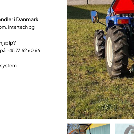
ndler i Danmark
om, Intertech og
 hjælp?
s på
+45 73 62 60 66
iksystem
k