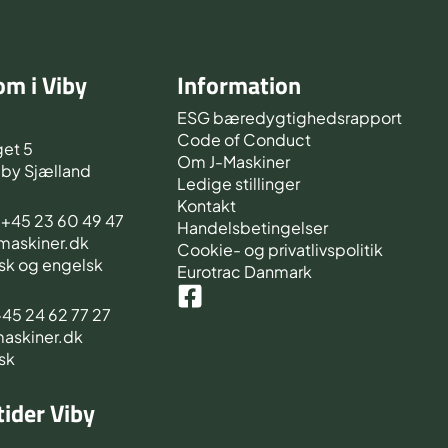
m i Viby
Information
d
ESG bæredygtighedsrapport
Code of Conduct
et 5
Om J-Maskiner
iby Sjælland
Ledige stillinger
Kontakt
s +45 23 60 49 47
Handelsbetingelser
-maskiner.dk
Cookie- og privatlivspolitik
sk og engelsk
Eurotrac Danmark
 +45 24 62 77 27
maskiner.dk
sk
ider Viby
d