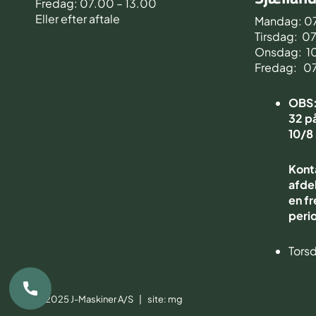
Fredag: 07.00 – 13.00
Eller efter aftale
Mandag: 0
Tirsdag: 0
Onsdag: 1
Fredag: 0
OBS: 
32 på
10/8
Kont
afdel
en fr
peri
Torsd
© 2025 J-Maskiner A/S | site:
mg