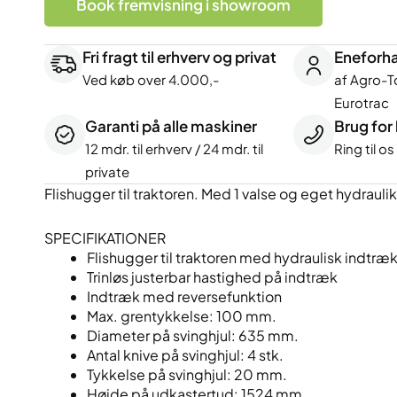
Book fremvisning i showroom
hydraulisk
antal
Fri fragt til erhverv og privat
Eneforha
Ved køb over 4.000,-
af Agro-T
Eurotrac
Garanti på alle maskiner
Brug for
12 mdr. til erhverv / 24 mdr. til
Ring til o
private
Flishugger til traktoren. Med 1 valse og eget hydraul
SPECIFIKATIONER
Flishugger til traktoren med hydraulisk indtræ
Trinløs justerbar hastighed på indtræk
Indtræk med reversefunktion
Max. grentykkelse: 100 mm.
Diameter på svinghjul: 635 mm.
Antal knive på svinghjul: 4 stk.
Tykkelse på svinghjul: 20 mm.
Højde på udkastertud: 1524 mm.