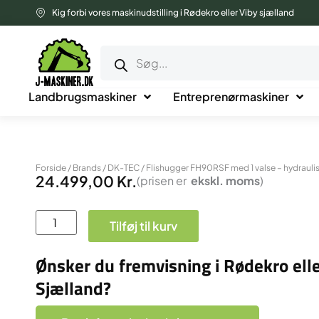
Gå
Kig forbi vores maskinudstilling i Rødekro eller Viby sjælland
til
Products
indholdet
search
Landbrugsmaskiner
Entreprenørmaskiner
Forside
/
Brands
/
DK-TEC
/ Flishugger FH90RSF med 1 valse – hydrauli
24.499,00
Kr.
(prisen er
ekskl.
moms
)
Flishugger
Tilføj til kurv
FH90RSF
med
Ønsker du fremvisning i Rødekro elle
1
Sjælland?
valse
-