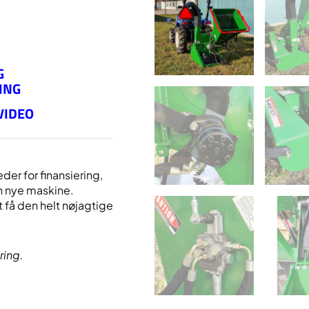
G
ING
VIDEO
der for finansiering,
n nye maskine.
 få den helt nøjagtige
ring.