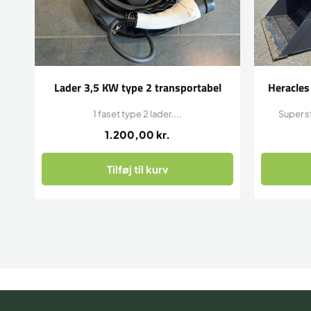
Lader 3,5 KW type 2 transportabel
Heracles
1 faset type 2 lader....
Super s
1.200,00
kr.
Tilføj til kurv