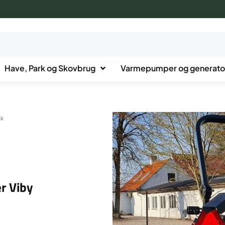
Have, Park og Skovbrug
Varmepumper og generato
sk
r Viby