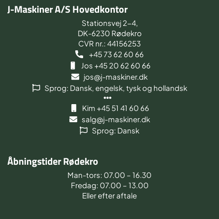
J-Maskiner A/S Hovedkontor
Stationsvej 2-4,
DK-6230 Rødekro
CVR nr.: 44156253
+45 73 62 60 66
Jos +45 20 62 60 66
jos@j-maskiner.dk
Sprog: Dansk, engelsk, tysk og hollandsk
Kim +45 51 41 60 66
salg@j-maskiner.dk
Sprog: Dansk
Åbningstider Rødekro
Man-tors: 07.00 – 16.30
Fredag: 07.00 – 13.00
Eller efter aftale