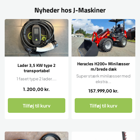
Nyheder hos J-Maskiner
Heracles H200+ Minilæsser
Lader 3,5 KW type 2
m/brede dæk
transportabel
Super stærk minilæsser med
1 faset type 2 lader....
ekstra...
1.200,00
kr.
157.999,00
kr.
Tilføj til kurv
Tilføj til kurv