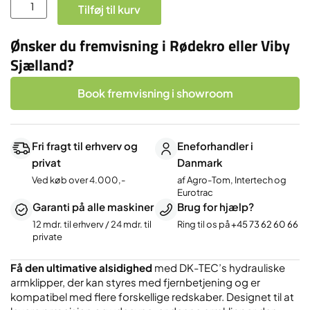
Armklipper
Tilføj til kurv
-
320
Ønsker du fremvisning i Rødekro eller Viby
cm
Sjælland?
-
Svingcylinder
Book fremvisning i showroom
og
Trådløs
styring
Fri fragt til erhverv og
Eneforhandler i
-
privat
Danmark
højre-
Ved køb over 4.000,-
af Agro-Tom, Intertech og
venstre
Eurotrac
-
Garanti på alle maskiner
Brug for hjælp?
excl.
12 mdr. til erhverv / 24 mdr. til
Ring til os på
+45 73 62 60 66
redskab.
private
antal
Få den ultimative alsidighed
med DK-TEC’s hydrauliske
armklipper, der kan styres med fjernbetjening og er
kompatibel med flere forskellige redskaber. Designet til at