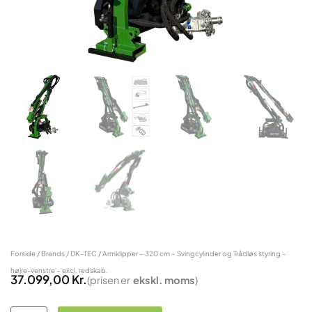
Forside
/
Brands
/
DK-TEC
/ Armklipper – 320 cm – Svingcylinder og Trådløs styring –
højre-venstre – excl. redskab.
37.099,00
Kr.
(prisen er
ekskl.
moms
)