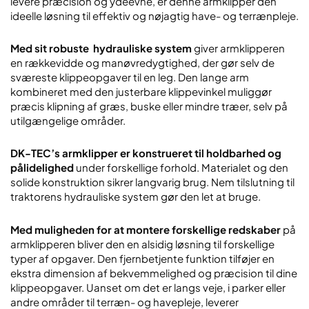
levere præcision og ydeevne, er denne armklipper den
ideelle løsning til effektiv og nøjagtig have- og terrænpleje.
Med sit robuste hydrauliske system
giver armklipperen
en rækkevidde og manøvredygtighed, der gør selv de
sværeste klippeopgaver til en leg. Den lange arm
kombineret med den justerbare klippevinkel muliggør
præcis klipning af græs, buske eller mindre træer, selv på
utilgængelige områder.
DK-TEC’s armklipper er konstrueret til holdbarhed og
pålidelighed
under forskellige forhold. Materialet og den
solide konstruktion sikrer langvarig brug. Nem tilslutning til
traktorens hydrauliske system gør den let at bruge.
Med muligheden for at montere forskellige redskaber
på
armklipperen bliver den en alsidig løsning til forskellige
typer af opgaver. Den fjernbetjente funktion tilføjer en
ekstra dimension af bekvemmelighed og præcision til dine
klippeopgaver. Uanset om det er langs veje, i parker eller
andre områder til terræn- og havepleje, leverer