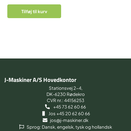
Tilføj til kurv
J-Maskiner A/S Hovedkontor
Stationsvej 2-4,
DK-6230 Rødekro
CVR nr.: 44156253
+45 73 62 60 66
Jos +45 20 62 60 66
jos@j-maskiner.dk
Sprog: Dansk, engelsk, tysk og hollandsk