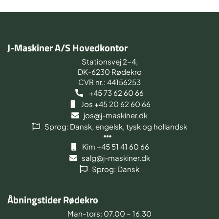
J-Maskiner A/S Hovedkontor
Stationsvej 2-4,
DK-6230 Rødekro
CVR nr.: 44156253
+45 73 62 60 66
Jos +45 20 62 60 66
jos@j-maskiner.dk
Sprog: Dansk, engelsk, tysk og hollandsk
Kim +45 51 41 60 66
salg@j-maskiner.dk
Sprog: Dansk
Åbningstider Rødekro
Man-tors: 07.00 – 16.30