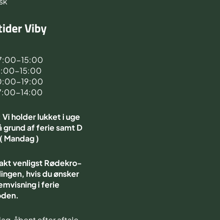
sk
ider Viby
d
7:00-15:00
7:00-15:00
0:00-19:00
7:00-14:00
Vi holder lukket i uge
 grund af ferie samt D
 ( Mandag )
akt venligst Rødekro-
ingen, hvis du ønsker
emvisning i ferie
oden.
ag åbent efter aftale.