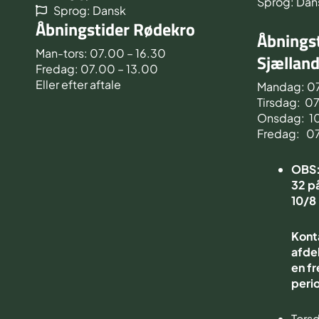
Sprog: Dan
Sprog: Dansk
Åbningstider Rødekro
Åbningst
Man-tors: 07.00 – 16.30
Sjællan
Fredag: 07.00 – 13.00
Eller efter aftale
Mandag: 0
Tirsdag: 0
Onsdag: 1
Fredag: 0
OBS: 
32 på
10/8
Kont
afdel
en fr
peri
Torsd