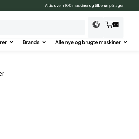
Altid over +100 maskiner og tilbehør på lager
0
rer
Brands
Alle nye og brugte maskiner
er