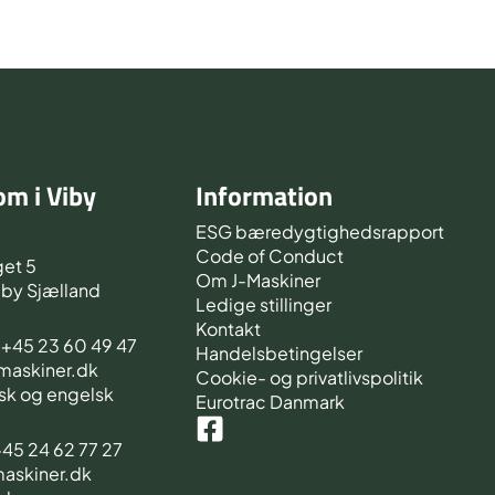
m i Viby
Information
d
ESG bæredygtighedsrapport
Code of Conduct
et 5
Om J-Maskiner
iby Sjælland
Ledige stillinger
Kontakt
s +45 23 60 49 47
Handelsbetingelser
-maskiner.dk
Cookie- og privatlivspolitik
sk og engelsk
Eurotrac Danmark
 +45 24 62 77 27
maskiner.dk