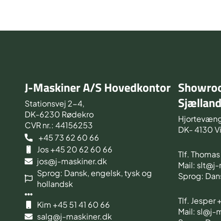
J-Maskiner A/S Hovedkontor
Showroo
Sjællan
Stationsvej 2-4,
DK-6230 Rødekro
Hjortevæng
CVR nr.: 44156253
DK- 4130 V
+45 73 62 60 66
Jos +45 20 62 60 66
Tlf. Thoma
jos@j-maskiner.dk
Mail: slt@j
Sprog: Dansk, engelsk, tysk og
Sprog: Dan
hollandsk
Tlf. Jesper
Kim +45 51 41 60 66
Mail: sl@j-
salg@j-maskiner.dk