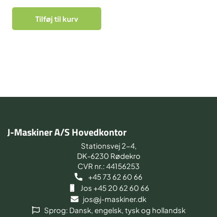
Tilføj til kurv
J-Maskiner A/S Hovedkontor
Stationsvej 2-4,
DK-6230 Rødekro
CVR nr.: 44156253
+45 73 62 60 66
Jos +45 20 62 60 66
jos@j-maskiner.dk
Sprog: Dansk, engelsk, tysk og hollandsk