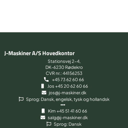
J-Maskiner A/S Hovedkontor
Stationsvej 2-4,
DK-6230 Rødekro
CVR nr.: 44156253
+45 73 62 60 66
Jos +45 20 62 60 66
jos@j-maskiner.dk
Sprog: Dansk, engelsk, tysk og hollandsk
Kim +45 51 41 60 66
salg@j-maskiner.dk
Sprog: Dansk