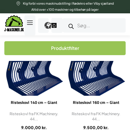
Gå
Kig forbi vores maskinudstilling i Rødekro eller Viby sjælland
til
Altid over +100 maskiner og tilbehør på lager
indholdet
Products
search
0
Produktfilter
Risteskovl 140 cm – Giant
Risteskovl 160 cm – Giant
Risteskovl fra FK Machinery.
Risteskovl fra FK Machinery.
44...
44...
9.000,00
kr.
9.500,00
kr.