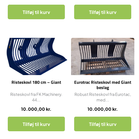
Tilføj til kurv
Tilføj til kurv
Risteskovl 180 cm – Giant
Eurotrac Risteskovl med Giant
beslag
Risteskovl fra FK Machinery.
Robust Risteskovl fra Eurotac,
44...
med...
10.000,00
kr.
10.000,00
kr.
Tilføj til kurv
Tilføj til kurv