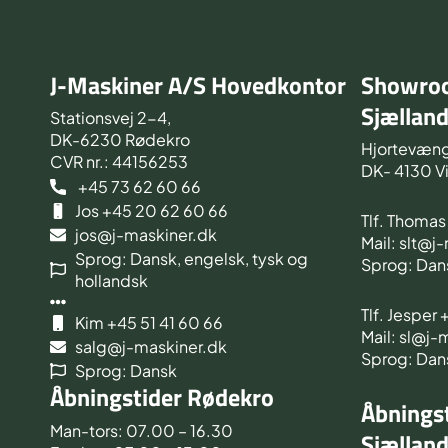
J-Maskiner A/S Hovedkontor
Showroo
Sjællan
Stationsvej 2-4,
DK-6230 Rødekro
Hjortevæng
CVR nr.: 44156253
DK- 4130 V
+45 73 62 60 66
Jos +45 20 62 60 66
Tlf. Thoma
jos@j-maskiner.dk
Mail: slt@j
Sprog: Dansk, engelsk, tysk og
Sprog: Dan
hollandsk
Tlf. Jesper
Kim +45 51 41 60 66
Mail: sl@j-
salg@j-maskiner.dk
Sprog: Dan
Sprog: Dansk
Åbningstider Rødekro
Åbningst
Man-tors: 07.00 – 16.30
Sjællan