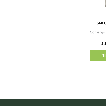
S60 
Ophængspla
2.
Ti