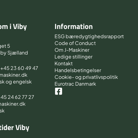
m i Viby
Information
d
ESG bæredygtighedsrapport
Code of Conduct
et 5
Om J-Maskiner
iby Sjælland
Ledige stillinger
Kontakt
s +45 23 60 49 47
Handelsbetingelser
-maskiner.dk
Cookie- og privatlivspolitik
sk og engelsk
Eurotrac Danmark
 +45 24 62 77 27
maskiner.dk
sk
ider Viby
d