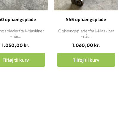
40 ophængsplade
S45 ophængsplade
splader fra J-Maskiner
Ophængsplader fra J-Maskiner
– når...
– når...
1.050,00
kr.
1.060,00
kr.
Tilføj til kurv
Tilføj til kurv