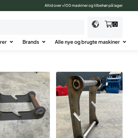
Altid over +100 maskiner og tilbehør på lager
0
rer
Brands
Alle nye og brugte maskiner