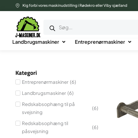
Gå
Kig forbi vores maskinudstilling i Rødekro eller Viby sjælland
til
Products
indholdet
search
Landbrugsmaskiner
Entreprenørmaskiner
Kategori
(
6
)
Entreprenørmaskiner
(
6
)
Landbrugsmaskiner
Redskabsophæng til på
(
6
)
svejsning
Redskabsophæng til
(
6
)
påsvejsning