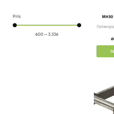
Pris
MH30 
Ophængspla
600
—
3.336
6
Ti