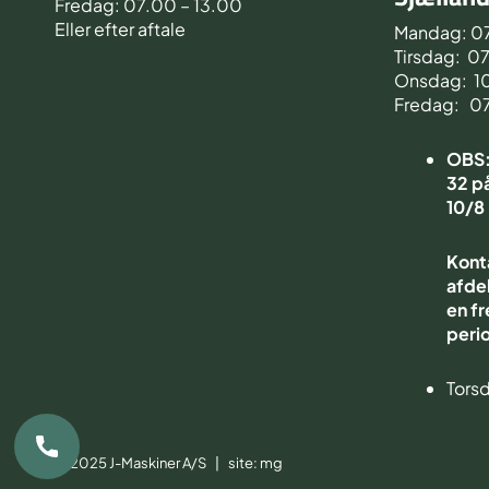
Fredag: 07.00 – 13.00
Eller efter aftale
Mandag: 0
Tirsdag: 0
Onsdag: 1
Fredag: 0
OBS: 
32 på
10/8
Kont
afdel
en fr
peri
Torsd
© 2025 J-Maskiner A/S | site:
mg