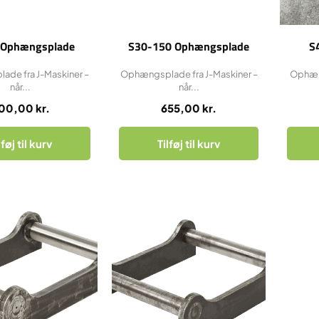
Ophængsplade
S30-150 Ophængsplade
S
de fra J-Maskiner –
Ophængsplade fra J-Maskiner –
Ophæng
når...
når...
00,00
kr.
655,00
kr.
lføj til kurv
Tilføj til kurv