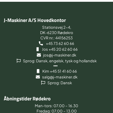
J-Maskiner A/S Hovedkontor
Stationsvej 2-4,
DK-6230 Rødekro
CVR nr.: 44156253
+45 73 62 60 66
Jos +45 20 62 60 66
jos@j-maskiner.dk
Sprog: Dansk, engelsk, tysk og hollandsk
Kim +45 51 41 60 66
salg@j-maskiner.dk
Sprog: Dansk
Åbningstider Rødekro
Man-tors: 07.00 – 16.30
Fredag: 07.00 – 13.00