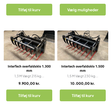
Tilføj til kurv
Vælg muligheder
InterTech overfaldsklo 1.300
Intertech overfaldsklo 1.500
mm
mm
1,3 M Vægt 215 kg...
1,5 M Vægt 230 kg...
9.900,00
kr.
10.000,00
kr.
Tilføj til kurv
Tilføj til kurv