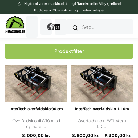
Gå
Kig forbi vores maskinudstilling i Rødekro eller Viby sjælland
til
Altid over +100 maskiner og tilbehør på lager
indholdet
Products
search
0
Produktfilter
Dette
Pri
vare
8.
har
til
flere
9.
varianter.
Mulighederne
InterTech overfaldsklo 90 cm
InterTech overfaldsklo 1.10m
kan
vælges
Overfaldsklo til W10 Antal
Overfaldsklo til W11. Vægt
cylindre:...
150...
på
varesiden
8.000,00
kr.
8.800,00
kr.
–
9.300,00
kr.