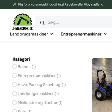
Gå
Kig forbi vores maskinudstilling i Rødekro eller Viby sjælland
til
Products
indholdet
search
Landbrugsmaskiner
Entreprenørmaskiner
Kategori
(
1
)
Brands
(
1
)
Entreprenørmaskiner
(
1
)
Have, Park og Skovbrug
(
1
)
Landbrugsmaskiner
(
1
)
Minitraktor og tilbehør
(
1
)
Solis