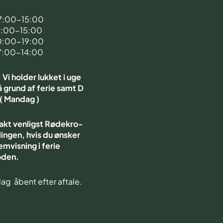
d
7:00-15:00
7:00-15:00
0:00-19:00
7:00-14:00
Vi holder lukket i uge
 grund af ferie samt D
 ( Mandag )
akt venligst Rødekro-
ingen, hvis du ønsker
emvisning i ferie
oden.
ag åbent efter aftale.