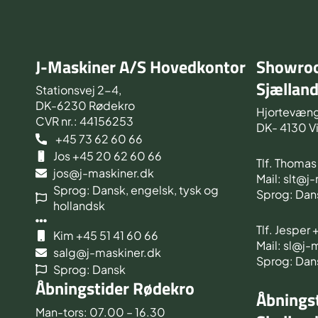
J-Maskiner A/S Hovedkontor
Showroo
Sjællan
Stationsvej 2-4,
DK-6230 Rødekro
Hjortevæng
CVR nr.: 44156253
DK- 4130 V
+45 73 62 60 66
Jos +45 20 62 60 66
Tlf. Thoma
jos@j-maskiner.dk
Mail: slt@j
Sprog: Dansk, engelsk, tysk og
Sprog: Dan
hollandsk
Tlf. Jesper
Kim +45 51 41 60 66
Mail: sl@j-
salg@j-maskiner.dk
Sprog: Dan
Sprog: Dansk
Åbningstider Rødekro
Åbningst
Man-tors: 07.00 – 16.30