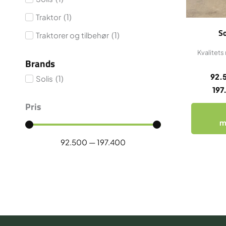
(
1
)
Traktor
So
(
1
)
Traktorer og tilbehør
Kvalitets 
Brands
92.
(
1
)
Solis
19
Pris
m
92.500
—
197.400