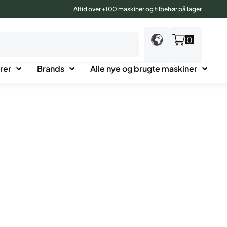
Altid over +100 maskiner og tilbehør på lager
0
rer
Brands
Alle nye og brugte maskiner