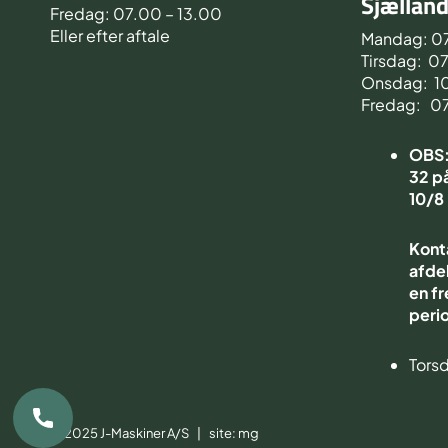
Sjællan
Fredag: 07.00 – 13.00
Eller efter aftale
Mandag: 0
Tirsdag: 0
Onsdag: 1
Fredag: 0
OBS: 
32 på
10/8
Kont
afdel
en fr
peri
Torsd
© 2025 J-Maskiner A/S | site:
mg