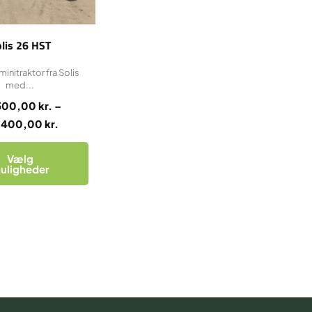
på
varesiden
lis 26 HST
minitraktor fra Solis
med...
500,00
kr.
–
7.400,00
kr.
Vælg
uligheder