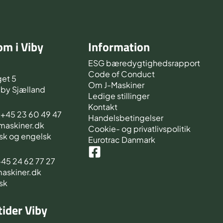
m i Viby
Information
d
ESG bæredygtighedsrapport
Code of Conduct
et 5
Om J-Maskiner
iby Sjælland
Ledige stillinger
Kontakt
s +45 23 60 49 47
Handelsbetingelser
-maskiner.dk
Cookie- og privatlivspolitik
sk og engelsk
Eurotrac Danmark
 +45 24 62 77 27
maskiner.dk
sk
ider Viby