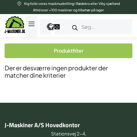
Gå
Kig forbi vores maskinudstilling i Rødekro eller Viby sjælland
til
Altid over +100 maskiner og tilbehør på lager
indholdet
Products
search
0
Produktfilter
Der er desværre ingen produkter der
matcher dine kriterier
J-Maskiner A/S Hovedkontor
Stationsvej 2-4,