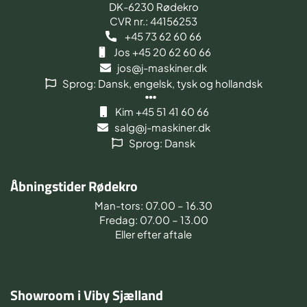
DK-6230 Rødekro
CVR nr.: 44156253
+45 73 62 60 66
Jos +45 20 62 60 66
jos@j-maskiner.dk
Sprog: Dansk, engelsk, tysk og hollandsk
Kim +45 51 41 60 66
salg@j-maskiner.dk
Sprog: Dansk
Åbningstider Rødekro
Man-tors: 07.00 – 16.30
Fredag: 07.00 – 13.00
Eller efter aftale
Showroom i Viby Sjælland