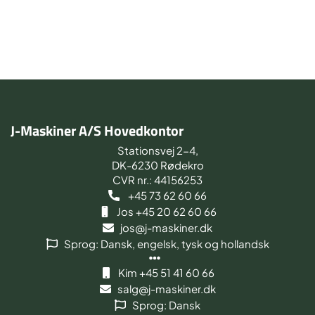
J-Maskiner A/S Hovedkontor
Stationsvej 2-4,
DK-6230 Rødekro
CVR nr.: 44156253
+45 73 62 60 66
Jos +45 20 62 60 66
jos@j-maskiner.dk
Sprog: Dansk, engelsk, tysk og hollandsk
Kim +45 51 41 60 66
salg@j-maskiner.dk
Sprog: Dansk