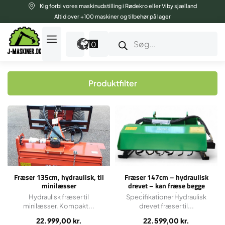
Gå
Kig forbi vores maskinudstilling i Rødekro eller Viby sjælland
til
Altid over +100 maskiner og tilbehør på lager
indholdet
Products
search
0
Produktfilter
Fræser 135cm, hydraulisk, til
Fræser 147cm – hydraulisk
minilæsser
drevet – kan fræse begge
kørselsretninger.
Hydraulisk fræser til
Specifikationer Hydraulisk
minilæsser. Kompakt...
drevet fræser til...
22.999,00
kr.
22.599,00
kr.