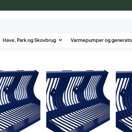
Have, Park og Skovbrug
Varmepumper og generato