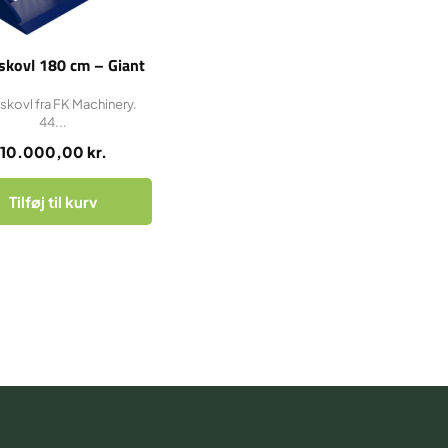
skovl 180 cm – Giant
skovl fra FK Machinery.
44...
10.000,00
kr.
Tilføj til kurv