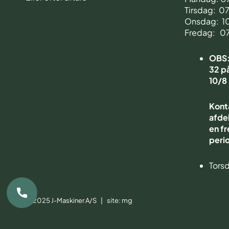
Tirsdag: 0
Onsdag: 1
Fredag: 0
OBS: 
32 på
10/8
Kont
afdel
en fr
peri
Torsd
© 2025 J-Maskiner A/S | site:
mg