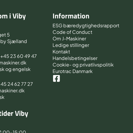
m i Viby
Information
d
ESG bæredygtighedsrapport
Code of Conduct
et 5
Om J-Maskiner
iby Sjælland
Ledige stillinger
Kontakt
s +45 23 60 49 47
Handelsbetingelser
-maskiner.dk
Cookie- og privatlivspolitik
sk og engelsk
Eurotrac Danmark
 +45 24 62 77 27
maskiner.dk
sk
ider Viby
d
7:00-15:00