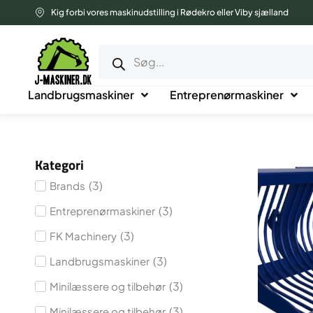
Gå
Kig forbi vores maskinudstilling i Rødekro eller Viby sjælland
til
Products
indholdet
search
Landbrugsmaskiner
Entreprenørmaskiner
Kategori
(
3
)
Brands
(
3
)
Entreprenørmaskiner
(
3
)
FK Machinery
(
3
)
Landbrugsmaskiner
(
3
)
Minilæssere og tilbehør
(
3
)
Minilæssere og tilbehør