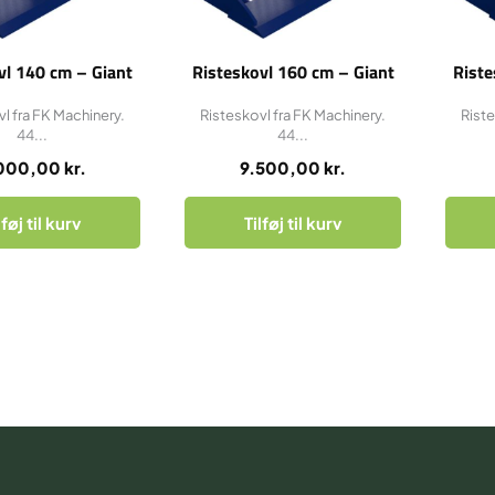
vl 140 cm – Giant
Risteskovl 160 cm – Giant
Riste
l fra FK Machinery.
Risteskovl fra FK Machinery.
Riste
44...
44...
000,00
kr.
9.500,00
kr.
lføj til kurv
Tilføj til kurv