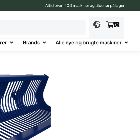
Altid over +100 maskiner og tilbehør på lager
0
rer
Brands
Alle nye og brugte maskiner