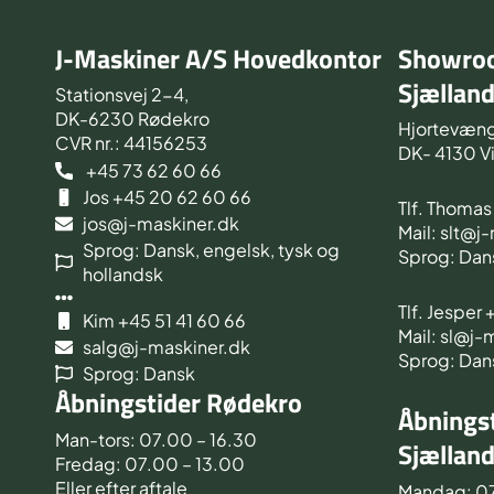
J-Maskiner A/S Hovedkontor
Showroo
Sjællan
Stationsvej 2-4,
DK-6230 Rødekro
Hjortevæng
CVR nr.: 44156253
DK- 4130 V
+45 73 62 60 66
Jos +45 20 62 60 66
Tlf. Thoma
jos@j-maskiner.dk
Mail: slt@j
Sprog: Dansk, engelsk, tysk og
Sprog: Dan
hollandsk
Tlf. Jesper
Kim +45 51 41 60 66
Mail: sl@j-
salg@j-maskiner.dk
Sprog: Dan
Sprog: Dansk
Åbningstider Rødekro
Åbningst
Man-tors: 07.00 – 16.30
Sjællan
Fredag: 07.00 – 13.00
Eller efter aftale
Mandag: 0