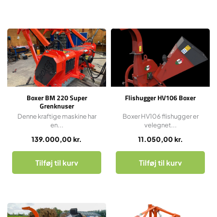
Boxer BM 220 Super
Flishugger HV106 Boxer
Grenknuser
Denne kraftige maskine har
Boxer HV106 flishugger er
en...
velegnet...
139.000,00
kr.
11.050,00
kr.
Tilføj til kurv
Tilføj til kurv