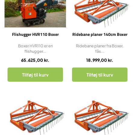
Flishugger HVR110 Boxer
Ridebane planer 140cm Boxer
Boxer HVR110 er en
Ridebane planer fra Boxer,
flishugger...
fås...
65.625,00
kr.
18.999,00
kr.
Tilføj til kurv
Tilføj til kurv