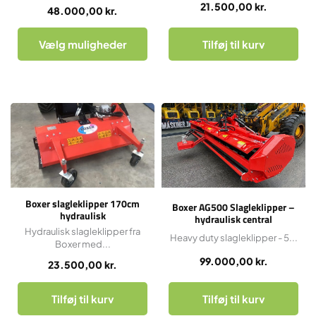
21.500,00
kr.
48.000,00
kr.
Vælg muligheder
Tilføj til kurv
Boxer slagleklipper 170cm
Boxer AG500 Slagleklipper –
hydraulisk
hydraulisk central
foldefunktion
Hydraulisk slagleklipper fra
Heavy duty slagleklipper - 5...
Boxer med...
99.000,00
kr.
23.500,00
kr.
Tilføj til kurv
Tilføj til kurv