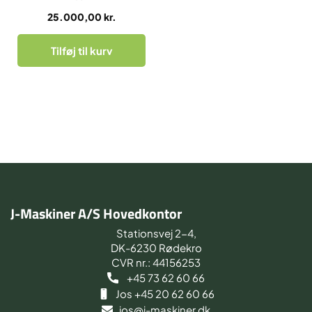
25.000,00
kr.
Tilføj til kurv
J-Maskiner A/S Hovedkontor
Stationsvej 2-4,
DK-6230 Rødekro
CVR nr.: 44156253
+45 73 62 60 66
Jos +45 20 62 60 66
jos@j-maskiner.dk