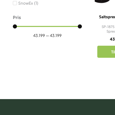
(
1
)
SnowEx
Saltspre
Pris
SP-1875
Spred
43.199
—
43.199
43
Ti