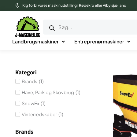
Gå
Kig forbi vores maskinudstilling i Rødekro eller Viby sjælland
til
Products
indholdet
search
Landbrugsmaskiner
Entreprenørmaskiner
Kategori
(
1
)
Brands
(
1
)
Have, Park og Skovbrug
(
1
)
SnowEx
(
1
)
Vinterredskaber
Brands