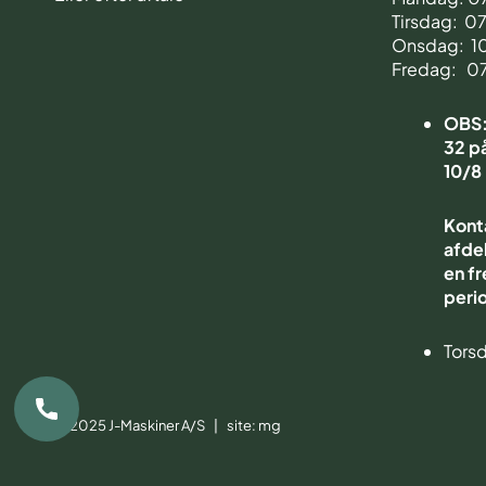
Tirsdag: 0
Onsdag: 1
Fredag: 0
OBS: 
32 på
10/8
Kont
afdel
en fr
peri
Torsd
© 2025 J-Maskiner A/S | site:
mg