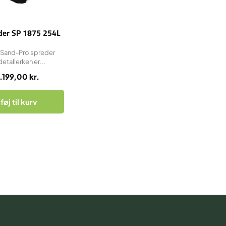
der SP 1875 254L
 Sand-Pro spreder
etallerken er...
.199,00
kr.
lføj til kurv