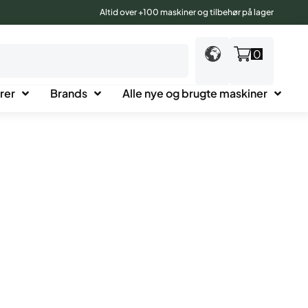
Altid over +100 maskiner og tilbehør på lager
0
rer
Brands
Alle nye og brugte maskiner