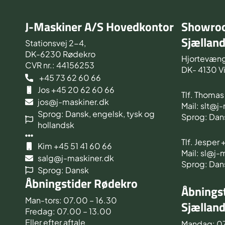
J-Maskiner A/S Hovedkontor
Showroo
Sjællan
Stationsvej 2-4,
DK-6230 Rødekro
Hjortevæng
CVR nr.: 44156253
DK- 4130 V
+45 73 62 60 66
Jos +45 20 62 60 66
Tlf. Thoma
jos@j-maskiner.dk
Mail: slt@j
Sprog: Dansk, engelsk, tysk og
Sprog: Dan
hollandsk
Tlf. Jesper
Kim +45 51 41 60 66
Mail: sl@j-
salg@j-maskiner.dk
Sprog: Dan
Sprog: Dansk
Åbningstider Rødekro
Åbningst
Man-tors: 07.00 – 16.30
Sjællan
Fredag: 07.00 – 13.00
Eller efter aftale
Mandag: 0