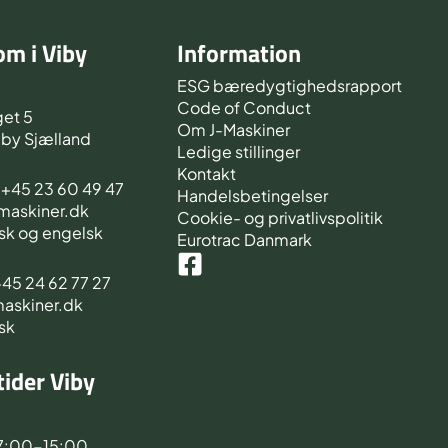
m i Viby
Information
d
ESG bæredygtighedsrapport
Code of Conduct
et 5
Om J-Maskiner
iby Sjælland
Ledige stillinger
Kontakt
s +45 23 60 49 47
Handelsbetingelser
-maskiner.dk
Cookie- og privatlivspolitik
sk og engelsk
Eurotrac Danmark
 +45 24 62 77 27
maskiner.dk
sk
ider Viby
d
7:00-15:00