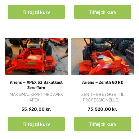
Tilføj til kurv
Tilføj til kurv
Ariens – APEX 52 Bakutkast
Ariens – Zenith 60 RD
Zero-Turn
MAKSIMAL KRAFT MED APEX
ZENITH ER BYGGET TIL
APEX...
PROFESSIONELLE....
55.920,00
kr.
73.520,00
kr.
Tilføj til kurv
Tilføj til kurv