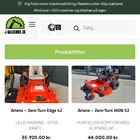
Gå
Kig forbi vores maskinudstilling i Rødekro eller Viby sjælland
til
Altid over +100 maskiner og tilbehør på lager
indholdet
Products
search
0
Produktfilter
Ariens – Zero-Turn Edge 42
Ariens – Zero-Turn IKON 52
LILLE MASKINE - STOR
HURTIG OG KOMFORTABEL
KRAFT...
KLIPNING AF...
35.920,00
kr.
44.000,00
kr.