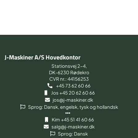
J-Maskiner A/S Hovedkontor
Stationsvej 2-4,
DK-6230 Rødekro
CVR nr.: 44156253
+45 73 62 60 66
Jos +45 20 62 60 66
jos@j-maskiner.dk
Sprog: Dansk, engelsk, tysk og hollandsk
Kim +45 51 41 60 66
salg@j-maskiner.dk
Sprog: Dansk