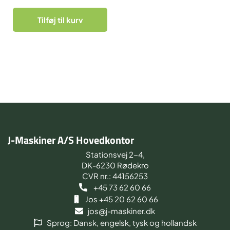
Tilføj til kurv
J-Maskiner A/S Hovedkontor
Stationsvej 2-4,
DK-6230 Rødekro
CVR nr.: 44156253
+45 73 62 60 66
Jos +45 20 62 60 66
jos@j-maskiner.dk
Sprog: Dansk, engelsk, tysk og hollandsk