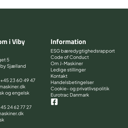
m i Viby
Information
d
ESG bæredygtighedsrapport
Code of Conduct
et 5
Om J-Maskiner
iby Sjælland
Ledige stillinger
Kontakt
s +45 23 60 49 47
Handelsbetingelser
-maskiner.dk
Cookie- og privatlivspolitik
sk og engelsk
Eurotrac Danmark
 +45 24 62 77 27
maskiner.dk
sk