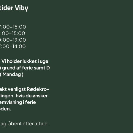
ider Viby
d
7:00-15:00
7:00-15:00
0:00-19:00
7:00-14:00
Vi holder lukket i uge
 grund af ferie samt D
 ( Mandag )
akt venligst Rødekro-
ingen, hvis du ønsker
emvisning i ferie
oden.
ag åbent efter aftale.