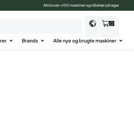
Altid over +100 maskiner og tilbehør på lager
0
rer
Brands
Alle nye og brugte maskiner