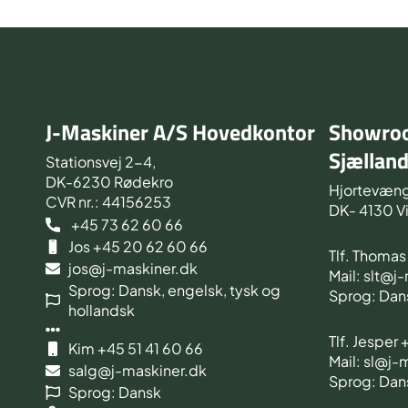
J-Maskiner A/S Hovedkontor
Showroo
Sjællan
Stationsvej 2-4,
DK-6230 Rødekro
Hjortevæng
CVR nr.: 44156253
DK- 4130 V
+45 73 62 60 66
Jos +45 20 62 60 66
Tlf. Thoma
jos@j-maskiner.dk
Mail: slt@j
Sprog: Dansk, engelsk, tysk og
Sprog: Dan
hollandsk
Tlf. Jesper
Kim +45 51 41 60 66
Mail: sl@j-
salg@j-maskiner.dk
Sprog: Dan
Sprog: Dansk