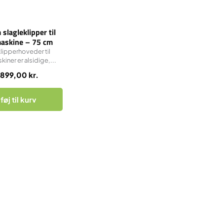
slagleklipper til
askine – 75 cm
lipperhoveder til
iner er alsidige,...
.899,00
kr.
lføj til kurv