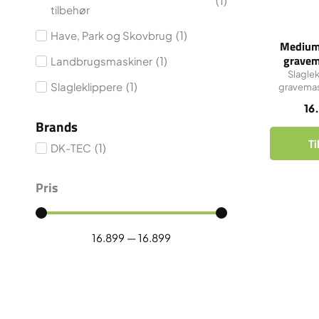
(
1
)
tilbehør
(
1
)
Have, Park og Skovbrug
Medium 
gravem
(
1
)
Landbrugsmaskiner
Slaglek
(
1
)
Slagleklippere
gravemask
16
Brands
Ti
(
1
)
DK-TEC
Pris
16.899
—
16.899