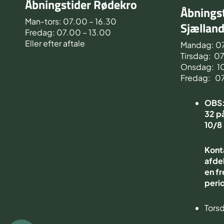
Åbningstider Rødekro
Åbningst
Man-tors: 07.00 – 16.30
Sjællan
Fredag: 07.00 – 13.00
Eller efter aftale
Mandag: 0
Tirsdag: 0
Onsdag: 1
Fredag: 0
OBS: 
32 på
10/8
Kont
afdel
en fr
peri
Torsd