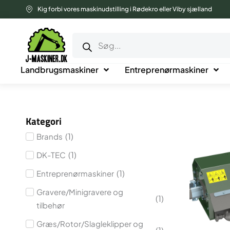
Gå
Kig forbi vores maskinudstilling i Rødekro eller Viby sjælland
til
Products
indholdet
search
Landbrugsmaskiner
Entreprenørmaskiner
Kategori
(
1
)
Brands
(
1
)
DK-TEC
(
1
)
Entreprenørmaskiner
Gravere/Minigravere og
(
1
)
tilbehør
Græs/Rotor/Slagleklipper og