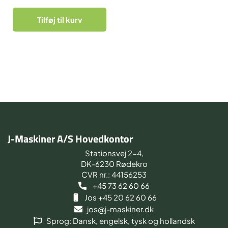
Tilføj til kurv
J-Maskiner A/S Hovedkontor
Stationsvej 2-4,
DK-6230 Rødekro
CVR nr.: 44156253
+45 73 62 60 66
Jos +45 20 62 60 66
jos@j-maskiner.dk
Sprog: Dansk, engelsk, tysk og hollandsk