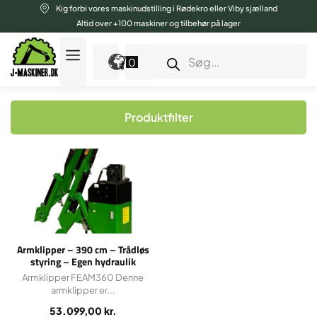
Gå
Kig forbi vores maskinudstilling i Rødekro eller Viby sjælland
til
Altid over +100 maskiner og tilbehør på lager
indholdet
Products
search
0
Produktfilter
Armklipper – 390 cm – Trådløs
styring – Egen hydraulik
Armklipper FEAM360 Denne
armklipper er...
53.099,00
kr.