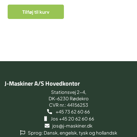
Tilføj til kurv
J-Maskiner A/S Hovedkontor
Stationsvej 2-4,
DK-6230 Rødekro
CVR nr.: 44156253
+45 73 62 60 66
Jos +45 20 62 60 66
jos@j-maskiner.dk
Sprog: Dansk, engelsk, tysk og hollandsk