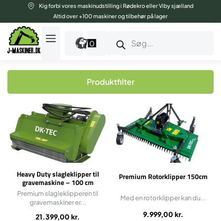
Gå
Kig forbi vores maskinudstilling i Rødekro eller Viby sjælland
til
Altid over +100 maskiner og tilbehør på lager
indholdet
Products
search
0
Produktfilter
Heavy Duty slagleklipper til
Premium Rotorklipper 150cm
gravemaskine – 100 cm
Premium slagleklipperen til
Med en rotorklipper kan du...
gravemaskiner er...
9.999,00
kr.
21.399,00
kr.