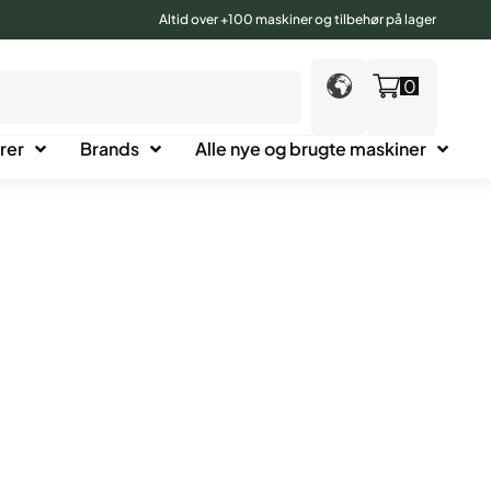
Altid over +100 maskiner og tilbehør på lager
0
rer
Brands
Alle nye og brugte maskiner