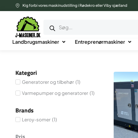
Gå
Kig forbi vores maskinudstilling i Rødekro eller Viby sjælland
til
Products
indholdet
search
Landbrugsmaskiner
Entreprenørmaskiner
Kategori
(
1
)
Generatorer og tilbehør
(
1
)
Varmepumper og generatorer
Brands
(
1
)
Leroy-somer
Pris