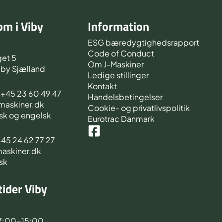
m i Viby
Information
d
ESG bæredygtighedsrapport
Code of Conduct
et 5
Om J-Maskiner
iby Sjælland
Ledige stillinger
Kontakt
s +45 23 60 49 47
Handelsbetingelser
-maskiner.dk
Cookie- og privatlivspolitik
sk og engelsk
Eurotrac Danmark
 +45 24 62 77 27
maskiner.dk
sk
ider Viby
d
7:00-15:00