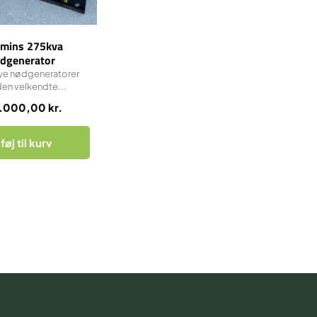
mins 275kva
dgenerator
ye nødgeneratorer
en velkendte...
.000,00
kr.
lføj til kurv