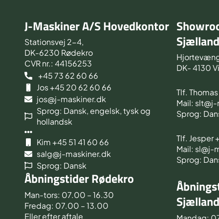
J-Maskiner A/S Hovedkontor
Showroo
Sjællan
Stationsvej 2-4,
DK-6230 Rødekro
Hjortevæng
CVR nr.: 44156253
DK- 4130 V
+45 73 62 60 66
Jos +45 20 62 60 66
Tlf. Thoma
jos@j-maskiner.dk
Mail: slt@j
Sprog: Dansk, engelsk, tysk og
Sprog: Dan
hollandsk
Tlf. Jesper
Kim +45 51 41 60 66
Mail: sl@j-
salg@j-maskiner.dk
Sprog: Dan
Sprog: Dansk
Åbningstider Rødekro
Åbningst
Man-tors: 07.00 – 16.30
Sjællan
Fredag: 07.00 – 13.00
Eller efter aftale
Mandag: 0