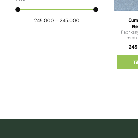
Cum
245.000
—
245.000
Nø
Fabriksn
med d
245
Ti