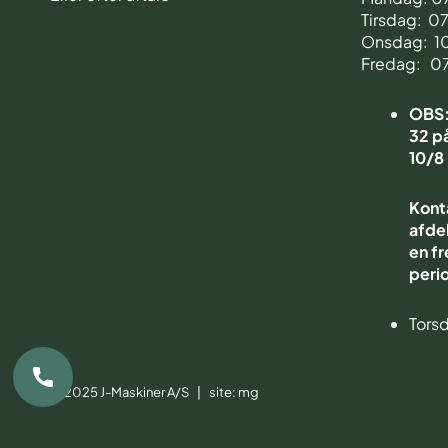
Tirsdag: 0
Onsdag: 1
Fredag: 0
OBS: 
32 på
10/8
Kont
afdel
en fr
peri
Torsd
© 2025 J-Maskiner A/S | site:
mg